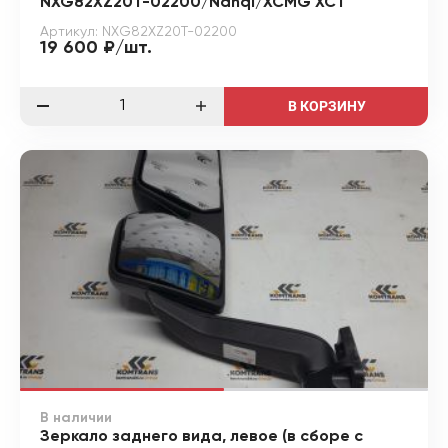
NXG82XZ20T-02200/Nanqi/XCMG XCT
Артикул: NXG82XZ20T-02200
19 600 ₽/шт.
В КОРЗИНУ
В наличии
Зеркало заднего вида, левое (в сборе с