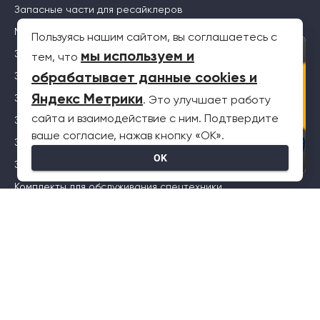
Запасные части для ресайклеров
Масла Комтранс
Пользуясь нашим сайтом, вы соглашаетесь с
×
Запасные части для дорожных фрез
мы используем и
тем, что
обрабатывает данные cookies и
Запасные части для телескопических погрузчиков
Яндекс Метрики
Запасные части для рефрижераторов
. Это улучшает работу
сайта и взаимодействие с ним. Подтвердите
Запчасти для буровых установок
ваше согласие, нажав кнопку «OK».
Запасные части для самосвалов
OK
Запасные части для автокранов
Комплекты для обслуживания спецтехники
Меню
О компании
Сервис
Спецтехника
Блог
Контакты
Карта сайта
Клиентский сервис
Политика конфиденциальности