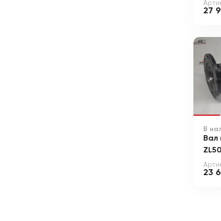
Арти
27 9
В на
Вал
ZL5
Артик
23 