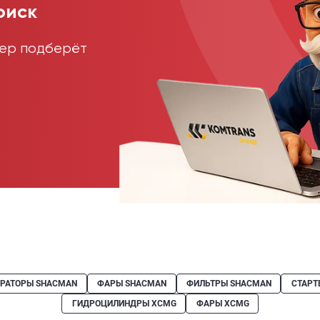
оиск
жер подберёт
ЕРАТОРЫ SHACMAN
ФАРЫ SHACMAN
ФИЛЬТРЫ SHACMAN
СТАРТ
ГИДРОЦИЛИНДРЫ XCMG
ФАРЫ XCMG