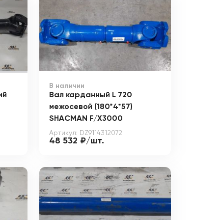
В наличии
ий
Вал карданный L 720
межосевой (180*4*57)
SHACMAN F/X3000
Артикул: DZ9114312072
48 532 ₽/шт.