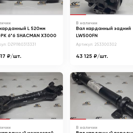
личии
В наличии
карданный L 520мм
Вал карданный задний
-РК 6*6 SHACMAN X3000
LW500FN
ул: DZ91180313331
Артикул: 253300302
17 ₽/шт.
43 125 ₽/шт.
личии
В наличии