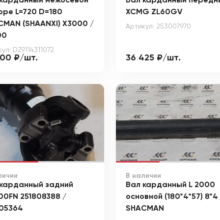
 карданный межосевой
Вал карданный передн
оре L=720 D=180
XCMG ZL60GV
CMAN (SHAANXI) X3000 /
Артикул: 253007970
00
ул: DZ9114311072
200 ₽/шт.
36 425 ₽/шт.
личии
В наличии
 карданный задний
Вал карданный L 2000
0FN 251808388 /
основной (180*4*57) 8*4
805364
SHACMAN