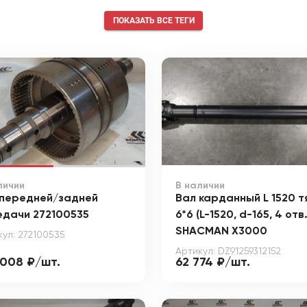
ПОКАЗАТЬ ВСЕ ТЕГИ
личии
В наличии
 передней/задней
Вал карданный L 1520 т
едачи 272100535
6*6 (L-1520, d-165, 4 отв.
SHACMAN X3000
кул: 272100535
Артикул: DZ91259312152
 008 ₽/шт.
62 774 ₽/шт.