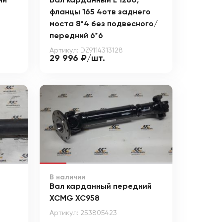
ий
Вал карданный L 1280,
фланцы 165 4отв заднего
моста 8*4 без подвесного/
передний 6*6
Артикул: DZ9114313128
29 996 ₽/шт.
В наличии
Вал карданный передний
XCMG XC958
Артикул: 253805423