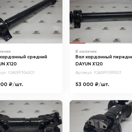
личии
В наличии
 карданный средний
Вал карданный передн
UN X120
DAYUN X120
кул: Y260FF104501
Артикул: Y260FF099001
000 ₽/шт.
53 000 ₽/шт.