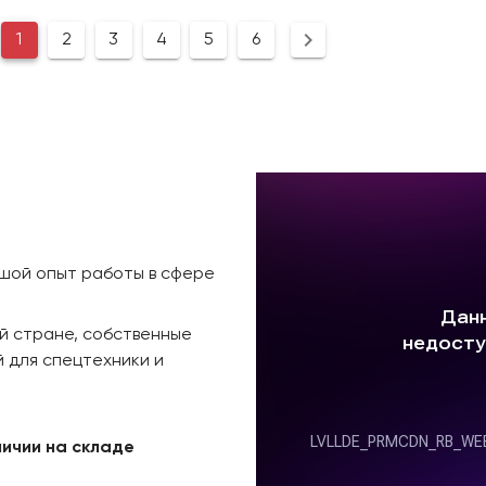
1
2
3
4
5
6
ьшой опыт работы в сфере
й стране, собственные
 для спецтехники и
личии на складе