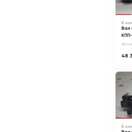
В на
Вал 
КПП
Артик
48 3
В на