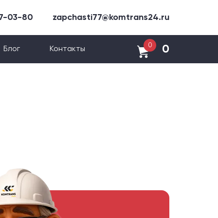
47-03-80
zapchasti77@komtrans24.ru
0
0
Блог
Контакты