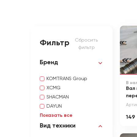
Сбросить
Фильтр
фильтр
Бренд
KOMTRANS Group
В на
XCMG
Вал
пер
SHACMAN
Арти
DAYUN
Показать все
149
Вид техники