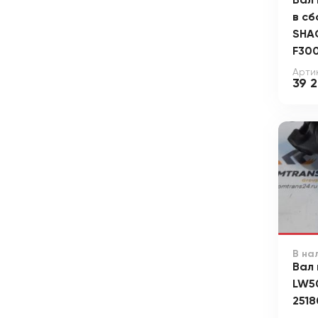
Вал
в сб
SHA
F30
Артик
39 
В на
Вал
LW50
251