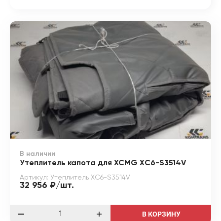
В наличии
Утеплитель капота для XCMG XС6-S3514V
Артикул: Утеплитель XС6-S3514V
32 956 ₽/шт.
В КОРЗИНУ