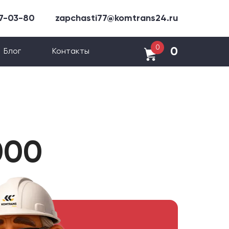
47-03-80
zapchasti77@komtrans24.ru
0
0
Блог
Контакты
000