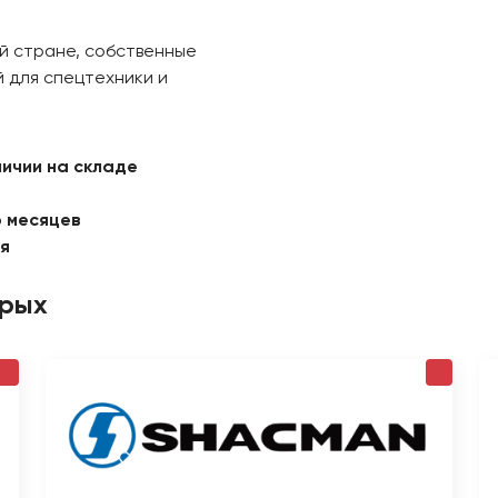
й стране, собственные
 для спецтехники и
личии на складе
6 месяцев
ая
орых