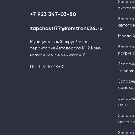
Запасны
экскава
+7 923 347-03-80
Запасны
автогр
zapchasti77@komtrans24.ru
Масла 
Муниципальный округ Чехов,
Запасны
территория Автодорога М-2 Крым,
погрузч
километр 61-й, строение 9
Запасны
Пн-Пт 9:00-18:00
тягачей
Запасны
самоход
Запасны
авто
Запасны
асфальт
Запасны