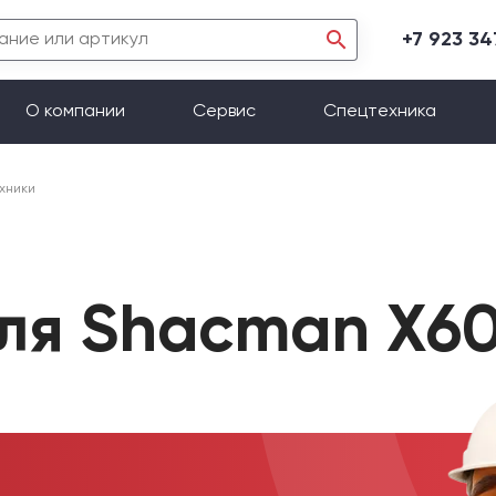
+7 923 3
О компании
Сервис
Спецтехника
хники
для Shacman X6