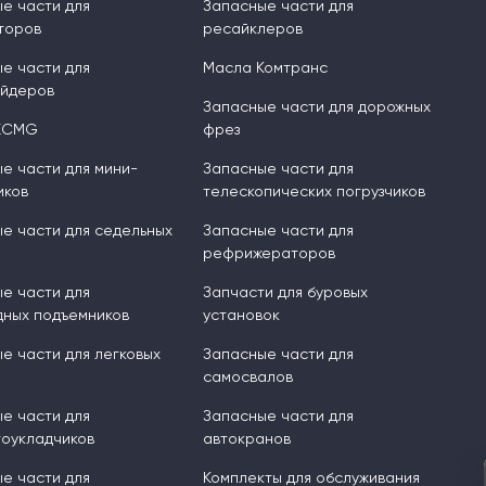
е части для
Запасные части для
торов
ресайклеров
е части для
Масла Комтранс
ейдеров
Запасные части для дорожных
XCMG
фрез
е части для мини-
Запасные части для
иков
телескопических погрузчиков
е части для седельных
Запасные части для
рефрижераторов
е части для
Запчасти для буровых
ных подъемников
установок
е части для легковых
Запасные части для
самосвалов
е части для
Запасные части для
оукладчиков
автокранов
е части для
Комплекты для обслуживания