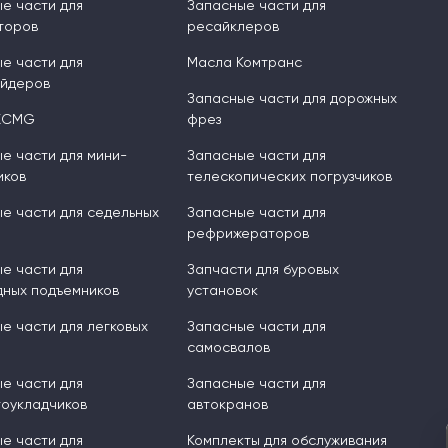
е части для
Запасные части для
торов
ресайклеров
е части для
Масла Комтранс
ейдеров
Запасные части для дорожных
XCMG
фрез
е части для мини-
Запасные части для
иков
телескопических погрузчиков
е части для седельных
Запасные части для
рефрижераторов
е части для
Запчасти для буровых
ных подъемников
установок
е части для легковых
Запасные части для
самосвалов
е части для
Запасные части для
оукладчиков
автокранов
е части для
Комплекты для обслуживания