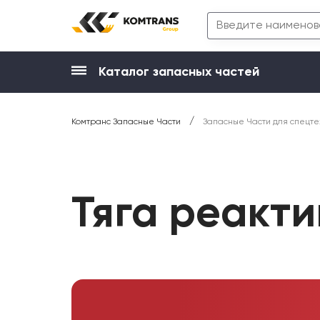
Каталог запасных частей
/
Комтранс Запасные Части
Запасные Части для спецте
Тяга реакт