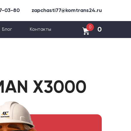
47-03-80
zapchasti77@komtrans24.ru
0
0
Блог
Контакты
MAN X3000