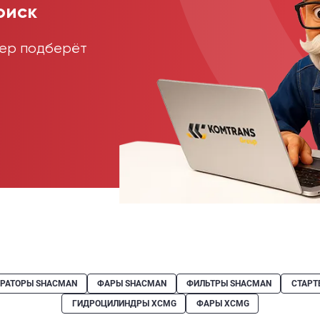
оиск
жер подберёт
ЕРАТОРЫ SHACMAN
ФАРЫ SHACMAN
ФИЛЬТРЫ SHACMAN
СТАРТ
ГИДРОЦИЛИНДРЫ XCMG
ФАРЫ XCMG