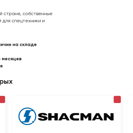
й стране, собственные
 для спецтехники и
личии на складе
6 месяцев
ая
орых