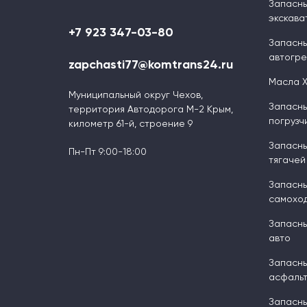
Запасны
экскава
+7 923 347-03-80
Запасны
автогр
zapchasti77@komtrans24.ru
Масла 
Муниципальный округ Чехов,
Запасны
территория Автодорога М-2 Крым,
погрузч
километр 61-й, строение 9
Запасны
Пн-Пт 9:00-18:00
тягачей
Запасны
самоход
Запасны
авто
Запасны
асфальт
Запасны