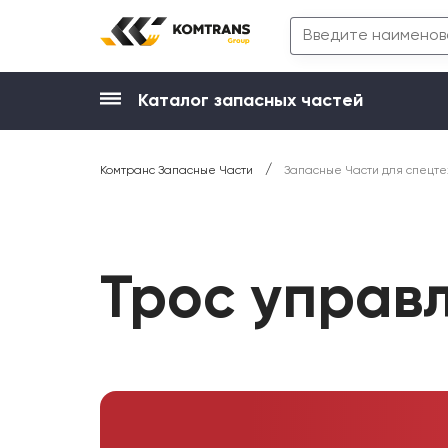
Каталог запасных частей
/
Комтранс Запасные Части
Запасные Части для спецте
Трос управ