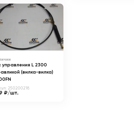
личии
 управления L 2300
авликой (вилка-вилка)
00FN
кул: 250200218
9 ₽/шт.