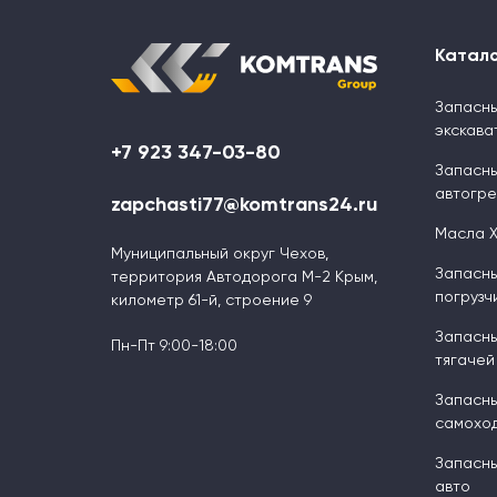
Катал
Запасны
экскава
+7 923 347-03-80
Запасны
автогр
zapchasti77@komtrans24.ru
Масла 
Муниципальный округ Чехов,
Запасны
территория Автодорога М-2 Крым,
погрузч
километр 61-й, строение 9
Запасны
Пн-Пт 9:00-18:00
тягачей
Запасны
самоход
Запасны
авто