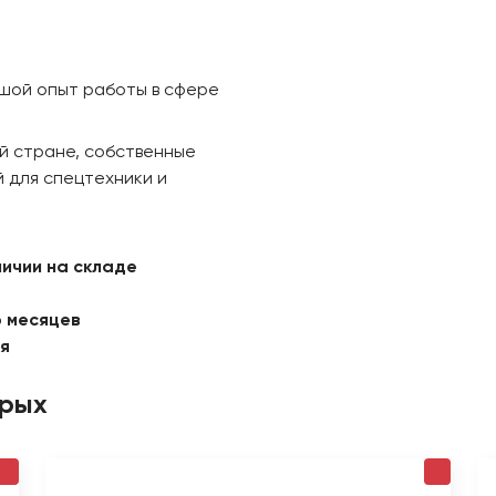
ьшой опыт работы в сфере
й стране, собственные
 для спецтехники и
личии на складе
6 месяцев
ая
орых