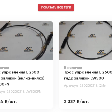
ПОКАЗАТЬ ВСЕ ТЕГИ
личии
В наличии
 управления L 2300
Трос управления L 260
авликой (вилка-вилка)
гидравликой LW500
00FN
Артикул: 250200218 (2,6м)
кул: 250200218 LW500FN
04 ₽/шт.
2 337 ₽/шт.