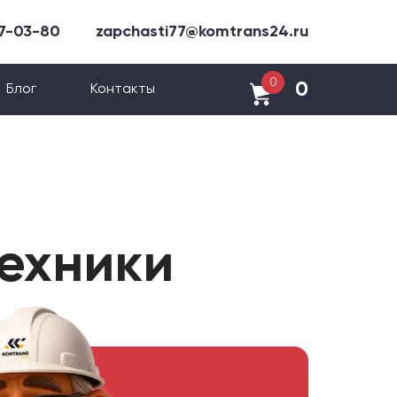
47-03-80
zapchasti77@komtrans24.ru
0
0
Блог
Контакты
техники