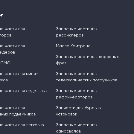
ог
е части для
Запасные части для
торов
ресайклеров
е части для
Масла Комтранс
ейдеров
Запасные части для дорожных
XCMG
фрез
е части для мини-
Запасные части для
иков
телескопических погрузчиков
е части для седельных
Запасные части для
рефрижераторов
е части для
Запчасти для буровых
ных подъемников
установок
е части для легковых
Запасные части для
самосвалов