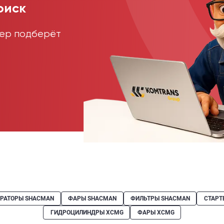
оиск
жер подберёт
ЕРАТОРЫ SHACMAN
ФАРЫ SHACMAN
ФИЛЬТРЫ SHACMAN
СТАРТ
ГИДРОЦИЛИНДРЫ XCMG
ФАРЫ XCMG