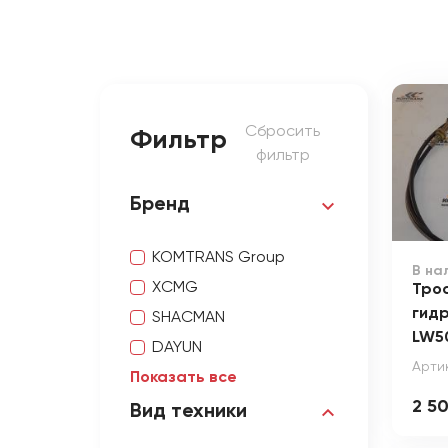
Сбросить
Фильтр
фильтр
Бренд
KOMTRANS Group
В на
XCMG
Трос
гидр
SHACMAN
LW5
DAYUN
Арти
Показать все
2 5
Вид техники