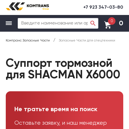
+7 923 347-03-80
0
0
/
Комтранс Запасные Части
Запасные Части для спецтехники
Суппорт тормозной
для SHACMAN X6000
Не тратьте время на поиск
Оставьте заявку, и наш менеджер