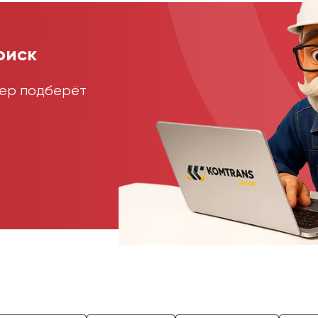
оиск
жер подберёт