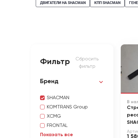
ДВИГАТЕЛИ НА SHACMAN
КПП SHACMAN
ГЕН
Сбросить
Фильтр
фильтр
Бренд
SHACMAN
В на
KOMTRANS Group
Стр
рес
XCMG
SHA
FRONTAL
Артик
Показать все
1 58