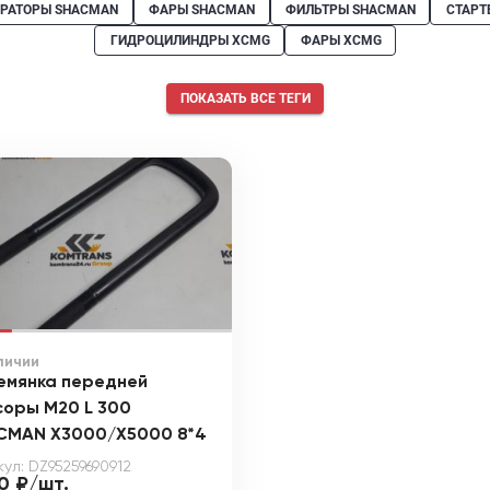
ЕРАТОРЫ SHACMAN
ФАРЫ SHACMAN
ФИЛЬТРЫ SHACMAN
СТАРТ
ГИДРОЦИЛИНДРЫ XCMG
ФАРЫ XCMG
ПОКАЗАТЬ ВСЕ ТЕГИ
личии
емянка передней
соры М20 L 300
CMAN X3000/X5000 8*4
ул: DZ95259690912
0 ₽/шт.