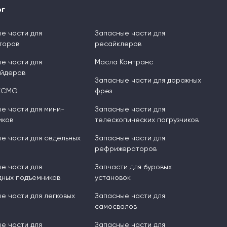
ог
е части для
Запасные части для
торов
ресайклеров
е части для
Масла Комтранс
ейдеров
Запасные части для дорожных
XCMG
фрез
е части для мини-
Запасные части для
иков
телескопических погрузчиков
е части для седельных
Запасные части для
рефрижераторов
е части для
Запчасти для буровых
ных подъемников
установок
е части для легковых
Запасные части для
самосвалов
е части для
Запасные части для