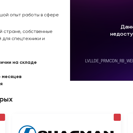
ьшой опыт работы в сфере
й стране, собственные
 для спецтехники и
личии на складе
6 месяцев
ая
орых