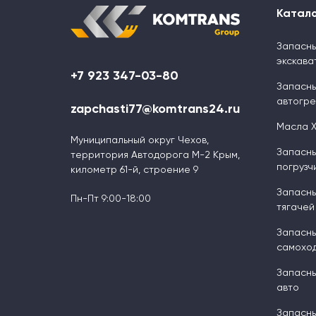
Катал
Запасны
экскава
+7 923 347-03-80
Запасны
автогр
zapchasti77@komtrans24.ru
Масла 
Муниципальный округ Чехов,
Запасны
территория Автодорога М-2 Крым,
погрузч
километр 61-й, строение 9
Запасны
Пн-Пт 9:00-18:00
тягачей
Запасны
самоход
Запасны
авто
Запасны