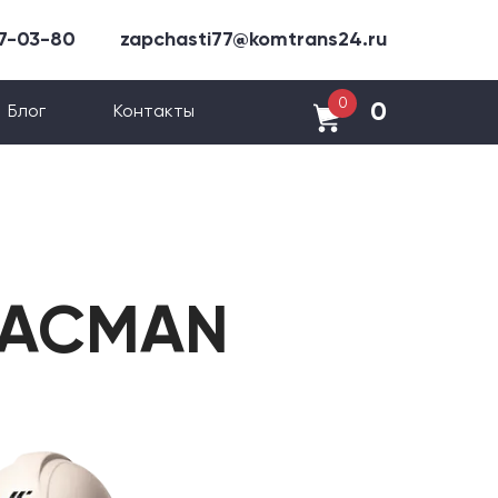
47-03-80
zapchasti77@komtrans24.ru
0
0
Блог
Контакты
HACMAN