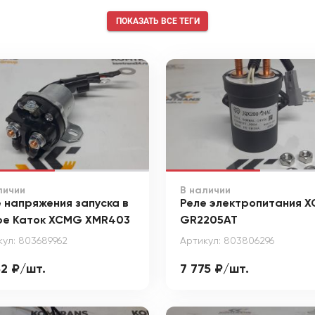
ПОКАЗАТЬ ВСЕ ТЕГИ
личии
В наличии
 напряжения запуска в
Реле электропитания 
ре Каток XCMG XMR403
GR2205AT
кул: 803689962
Артикул: 803806296
32 ₽/шт.
7 775 ₽/шт.