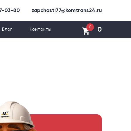
47-03-80
zapchasti77@komtrans24.ru
0
0
Блог
Контакты