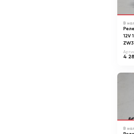
В на
Реле
12V 
ZW3
Арти
4 2
В на