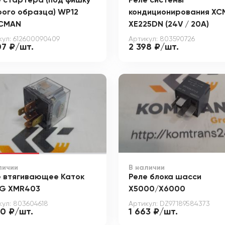
 стартера (под фишку
Реле системы
рого образца) WP12
кондиционирования X
CMAN
XE225DN (24V / 20A)
кул: 612600090409
Артикул: 803590726
07 ₽/шт.
2 398 ₽/шт.
личии
В наличии
е втягивающее Каток
Реле блока шасси
G XMR403
X5000/X6000
кул: 803604618
Артикул: DZ97189584373
70 ₽/шт.
1 663 ₽/шт.