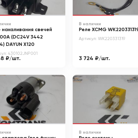
личии
В наличии
 накаливания свечей
Реле XCMG WK22033131
100A (DC24V 3442
Артикул: WK220331319
4) DAYUN X120
кул: 430102JNP001
88 ₽/шт.
3 724 ₽/шт.
личии
В наличии