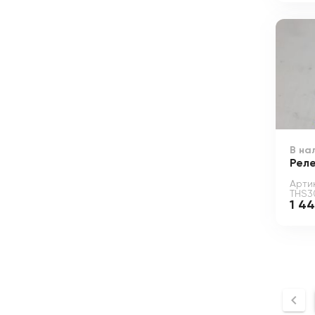
В на
Рел
Арти
THS3
1 4