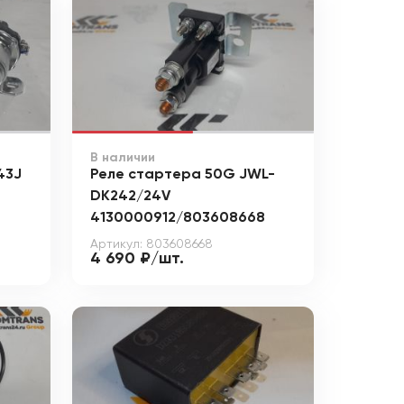
В наличии
43J
Реле стартера 50G JWL-
DK242/24V
4130000912/803608668
Артикул: 803608668
4 690 ₽/шт.