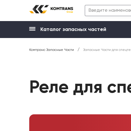
Каталог запасных частей
/
Комтранс Запасные Части
Запасные Части для спецте
Реле для с