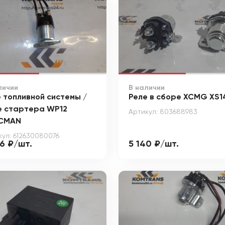
личии
В наличии
 топливной системы /
Реле в сборе XCMG XS1
е стартера WP12
Артикул: 803688983
CMAN
кул: 612630080076
36 ₽/шт.
5 140 ₽/шт.