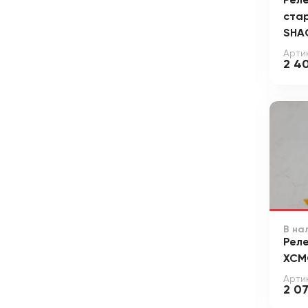
Реле
ста
SHA
Арти
2 4
В на
Рел
XCM
Арти
2 0