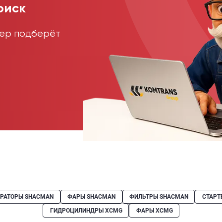
оиск
жер подберёт
ЕРАТОРЫ SHACMAN
ФАРЫ SHACMAN
ФИЛЬТРЫ SHACMAN
СТАРТ
ГИДРОЦИЛИНДРЫ XCMG
ФАРЫ XCMG