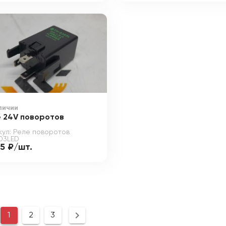
личии
е 24V поворотов
кул: Реле поворотов
03LED
45 ₽/шт.
1
2
3