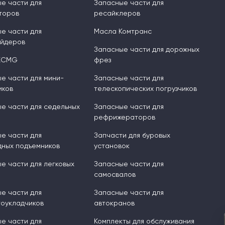
е части для
Запасные части для
торов
ресайклеров
е части для
Масла Комтранс
ейдеров
Запасные части для дорожных
XCMG
фрез
е части для мини-
Запасные части для
иков
телескопических погрузчиков
е части для седельных
Запасные части для
рефрижераторов
е части для
Запчасти для буровых
ных подъемников
установок
е части для легковых
Запасные части для
самосвалов
е части для
Запасные части для
оукладчиков
автокранов
е части для
Комплекты для обслуживания