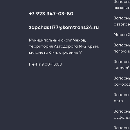
Запасны
экскава
+7 923 347-03-80
Запасны
автогр
zapchasti77@komtrans24.ru
Масла 
Муниципальный округ Чехов,
Запасны
территория Автодорога М-2 Крым,
погрузч
километр 61-й, строение 9
Запасны
Пн-Пт 9:00-18:00
тягачей
Запасны
самоход
Запасны
авто
Запасны
асфальт
Запасны