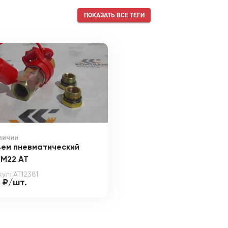
ПОКАЗАТЬ ВСЕ ТЕГИ
личии
ъем пневматический
/М22 АТ
ул: AT12381
 ₽/шт.