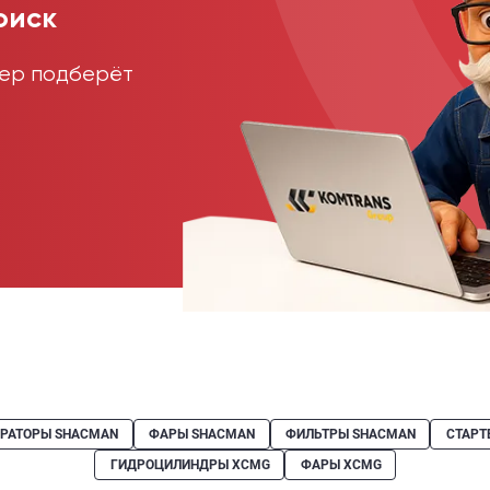
оиск
жер подберёт
ЕРАТОРЫ SHACMAN
ФАРЫ SHACMAN
ФИЛЬТРЫ SHACMAN
СТАРТ
ГИДРОЦИЛИНДРЫ XCMG
ФАРЫ XCMG