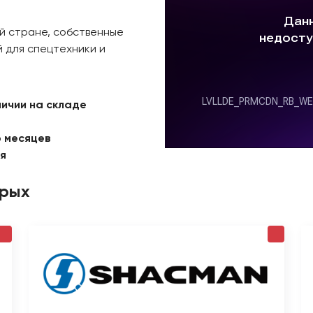
й стране, собственные
 для спецтехники и
личии на складе
6 месяцев
ая
орых