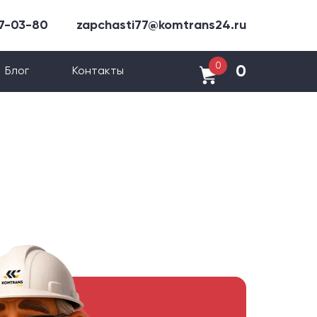
47-03-80
zapchasti77@komtrans24.ru
0
0
Блог
Контакты