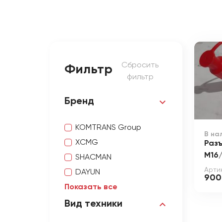
Сбросить
Фильтр
фильтр
Бренд
KOMTRANS Group
В на
XCMG
Раз
М16
SHACMAN
Артик
DAYUN
900
Показать все
Вид техники