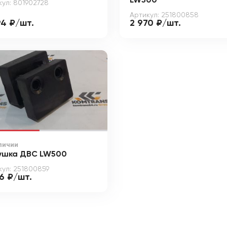
LW500
кул: 801902728
Артикул: 251800858
94 ₽/шт.
2 970 ₽/шт.
личии
ушка ДВС LW500
кул: 251800859
6 ₽/шт.