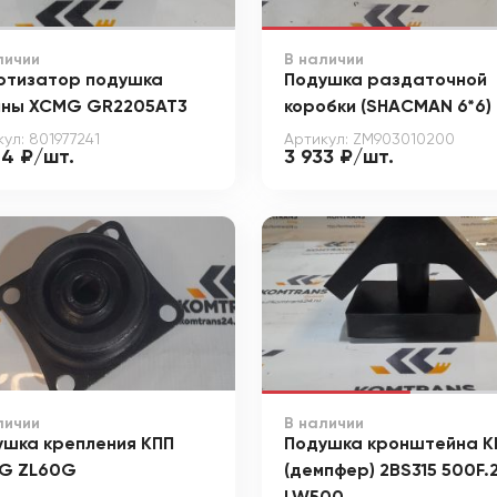
личии
В наличии
ртизатор подушка
Подушка раздаточной
ины XCMG GR2205AT3
коробки (SHACMAN 6*6)
ул: 801977241
Артикул: ZM903010200
24 ₽/шт.
3 933 ₽/шт.
личии
В наличии
ушка крепления КПП
Подушка кронштейна К
G ZL60G
(демпфер) 2BS315 500F.2