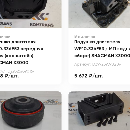
личии
В наличии
ушка двигателя
Подушка двигателя
0.336E53 передняя
WP10.336E53 / M11 задня
я (кронштейн)
сборе) SHACMAN X300
CMAN X3000
Артикул: DZ97259590209
ул: DZ95259590167
98 ₽/шт.
5 672 ₽/шт.