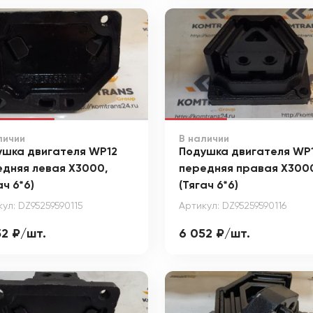
личии
В наличии
ушка двигателя WP12
Подушка двигателя WP
едняя левая X3000,
передняя правая X300
ач 6*6)
(Тягач 6*6)
ул: DZ95259590115
Артикул: DZ95259590116
52 ₽/шт.
6 052 ₽/шт.