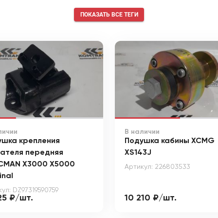
ПОКАЗАТЬ ВСЕ ТЕГИ
личии
В наличии
ушка крепления
Подушка кабины XCMG
гателя передняя
XS143J
CMAN X3000 X5000
Артикул: 226803533
inal
ул: DZ97319590759
25 ₽/шт.
10 210 ₽/шт.