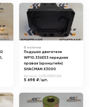
В наличии
12
Подушка двигателя
0,
WP10.336E53 передняя
правая (кронштейн)
SHACMAN X3000
Артикул: DZ95259590168
5 698 ₽/шт.