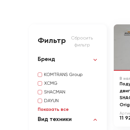
Сбросить
Фильтр
фильтр
Бренд
KOMTRANS Group
В на
XCMG
Под
дви
SHACMAN
SHA
DAYUN
Orig
Показать все
Артик
11 9
Вид техники