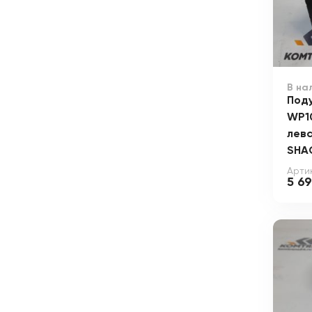
В на
Под
WP1
лева
SHA
Артик
5 6