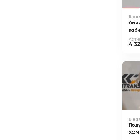
В на
Амо
каб
Артик
4 3
В на
Под
XCM