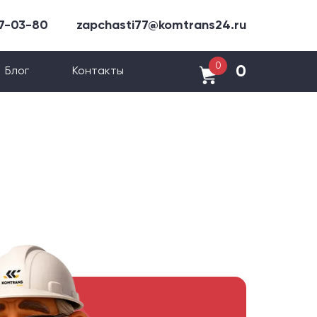
47-03-80
zapchasti77@komtrans24.ru
0
0
Блог
Контакты