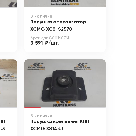
В наличии
Подушка амортизатор
XCMG XC8-S2570
Артикул: 800160761
3 591 ₽/шт.
В наличии
ПП
Подушка крепления КПП
.3
XCMG XS143J