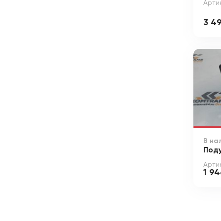
Арти
3 4
В на
Под
Арти
1 94