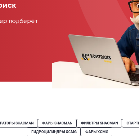
оиск
жер подберёт
ЕРАТОРЫ SHACMAN
ФАРЫ SHACMAN
ФИЛЬТРЫ SHACMAN
СТАРТ
ГИДРОЦИЛИНДРЫ XCMG
ФАРЫ XCMG