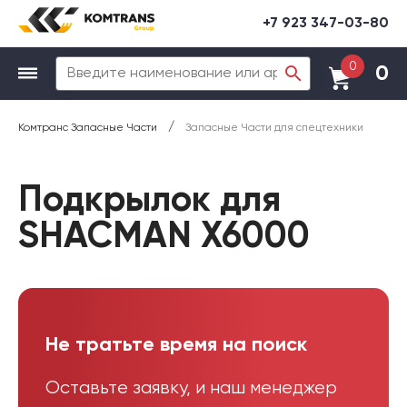
+7 923 347-03-80
0
0
/
Комтранс Запасные Части
Запасные Части для спецтехники
Подкрылок для
SHACMAN X6000
Не тратьте время на поиск
Оставьте заявку, и наш менеджер