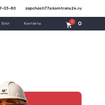
47-03-80
zapchasti77@komtrans24.ru
0
0
Блог
Контакты