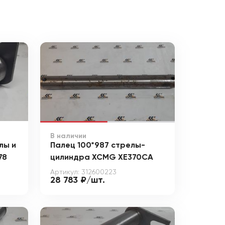
В наличии
лы и
Палец 100*987 стрелы-
78
цилиндра XCMG XE370CA
Артикул: 312600223
28 783 ₽/шт.