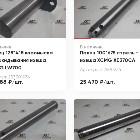
личии
В наличии
ц 128*418 коромысла
Палец 100*675 стрелы-
акидывания ковша
ковша XCMG XE370CA
G LW700
Артикул: 312600234
кул: 253301436
388 ₽/шт.
25 470 ₽/шт.