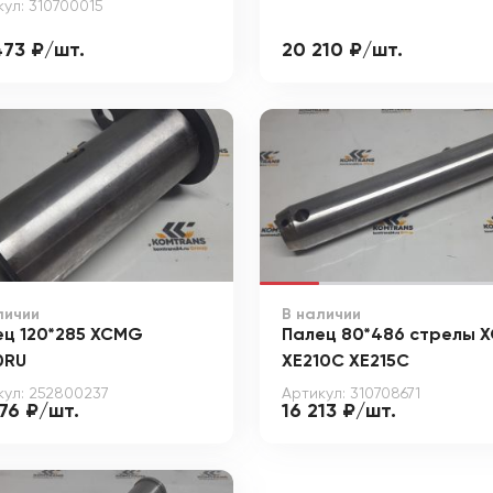
кул: 310700015
473 ₽/шт.
20 210 ₽/шт.
личии
В наличии
ец 120*285 XCMG
Палец 80*486 стрелы 
0RU
XE210C XE215C
кул: 252800237
Артикул: 310708671
76 ₽/шт.
16 213 ₽/шт.