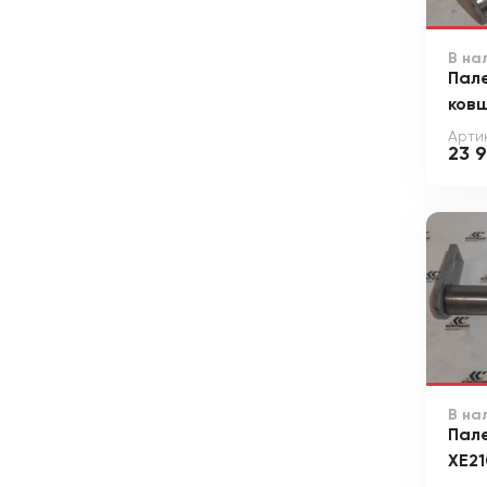
В на
Пале
ков
Артик
23 
В на
Пал
XE21