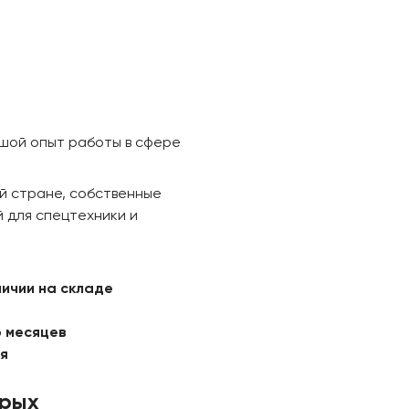
ьшой опыт работы в сфере
й стране, собственные
 для спецтехники и
личии на складе
6 месяцев
ая
орых