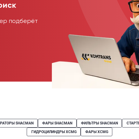
оиск
жер подберёт
ЕРАТОРЫ SHACMAN
ФАРЫ SHACMAN
ФИЛЬТРЫ SHACMAN
СТАРТ
ГИДРОЦИЛИНДРЫ XCMG
ФАРЫ XCMG