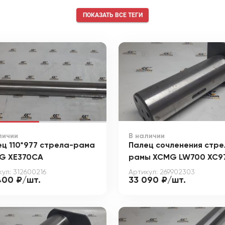
ПОКАЗАТЬ ВСЕ ТЕГИ
личии
В наличии
ц 110*977 стрела-рама
Палец сочленения стре
G XE370CA
рамы XCMG LW700 XC9
ул: 312600216
Артикул: 269902303
400 ₽/шт.
33 090 ₽/шт.