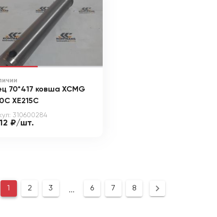
личии
ец 70*417 ковша XCMG
0C XE215C
кул: 310600284
12 ₽/шт.
1
2
3
6
7
8
...