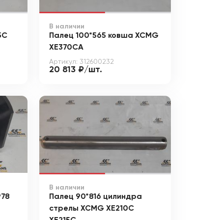
В наличии
5C
Палец 100*565 ковша XCMG
XE370CA
Артикул: 312600232
20 813 ₽/шт.
В наличии
978
Палец 90*816 цилиндра
стрелы XCMG XE210C