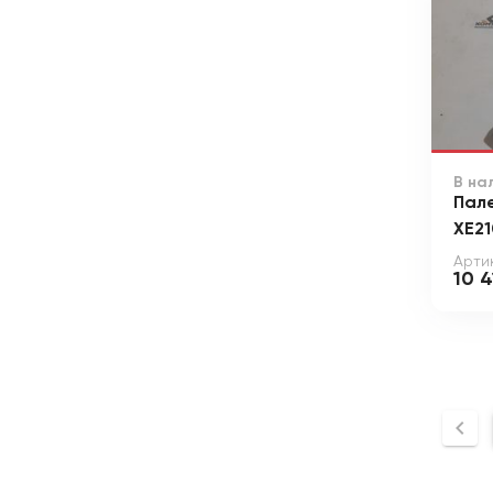
В на
Пал
XE21
Арти
10 4