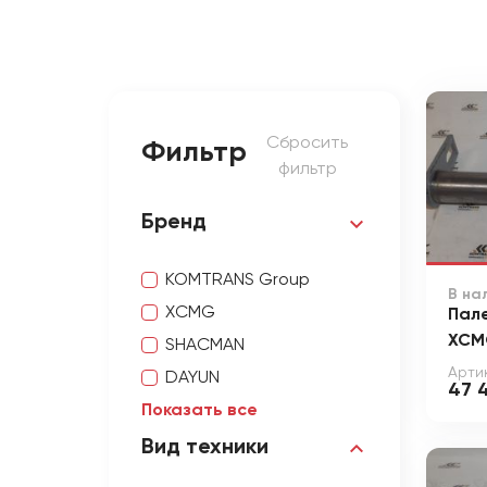
Сбросить
Фильтр
фильтр
Бренд
KOMTRANS Group
В на
XCMG
Пале
XCM
SHACMAN
Артик
DAYUN
47 
Показать все
Вид техники