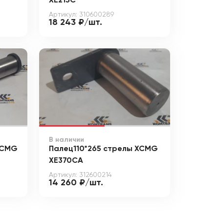
XE215C
Артикул: 310600289
18 243 ₽/шт.
В наличии
XCMG
Палец110*265 стрелы XCMG
XE370CA
Артикул: 312600214
14 260 ₽/шт.