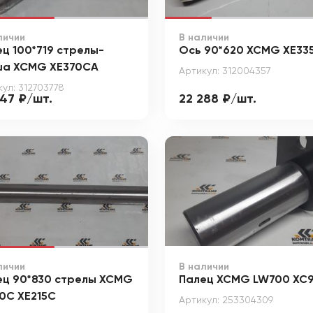
личии
В наличии
ц 100*719 стрелы-
Ось 90*620 XCMG XE33
ша XCMG XE370CA
Артикул: 312004357
ул: 312703778
947 ₽/шт.
22 288 ₽/шт.
личии
В наличии
ец 90*830 стрелы XCMG
Палец XCMG LW700 XC
0C XE215C
Артикул: 253304309