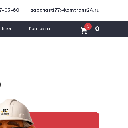
47-03-80
zapchasti77@komtrans24.ru
0
0
Блог
Контакты
0