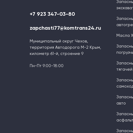
Запасны
экскава
+7 923 347-03-80
Запасны
автогр
zapchasti77@komtrans24.ru
Масла 
Муниципальный округ Чехов,
Запасны
территория Автодорога М-2 Крым,
погрузч
километр 61-й, строение 9
Запасны
Пн-Пт 9:00-18:00
тягачей
Запасны
самоход
Запасны
авто
Запасны
асфальт
Запасны