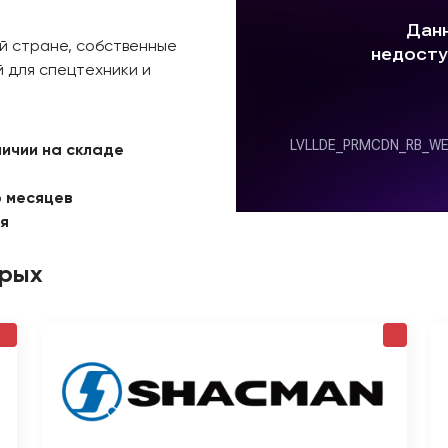
й стране, собственные
 для спецтехники и
личии на складе
6 месяцев
ая
орых