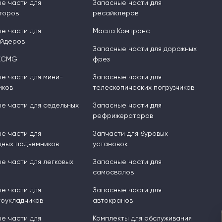
е части для
Запасные части для
торов
ресайклеров
е части для
Масла Комтранс
ейдеров
Запасные части для дорожных
XCMG
фрез
е части для мини-
Запасные части для
иков
телескопических погрузчиков
е части для седельных
Запасные части для
рефрижераторов
е части для
Запчасти для буровых
ных подъемников
установок
е части для легковых
Запасные части для
самосвалов
е части для
Запасные части для
оукладчиков
автокранов
е части для
Комплекты для обслуживания