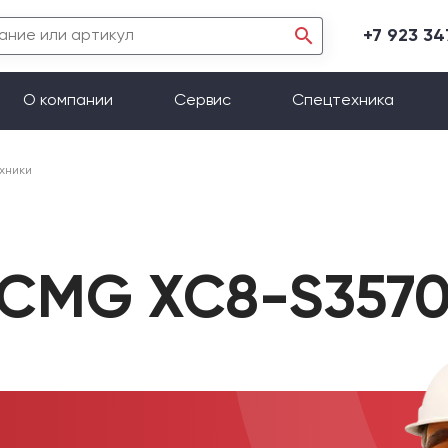
+7 923 3
О компании
Сервис
Спецтехника
хники
XCMG XC8-S357