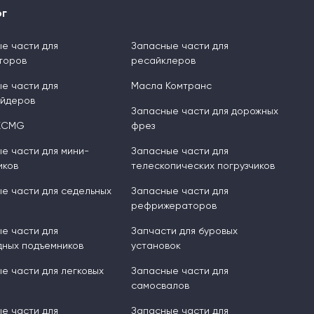
ог
е части для
Запасные части для
торов
ресайклеров
е части для
Масла Комтранс
ейдеров
Запасные части для дорожных
XCMG
фрез
е части для мини-
Запасные части для
иков
телескопических погрузчиков
е части для седельных
Запасные части для
рефрижераторов
е части для
Запчасти для буровых
ных подъемников
установок
е части для легковых
Запасные части для
самосвалов
е части для
Запасные части для