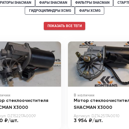
ЕРАТОРЫ SHACMAN
ФАРЫ SHACMAN
ФИЛЬТРЫ SHACMAN
СТАРТ
ГИДРОЦИЛИНДРЫ XCMG
ФАРЫ XCMG
ПОКАЗАТЬ ВСЕ ТЕГИ
личии
В наличии
ор стеклоочистителя
Мотор стеклоочистите
CMAN X3000
SHACMAN X3000
кул: DZ15221740009
Артикул: DZ14251740010
50 ₽/шт.
3 954 ₽/шт.