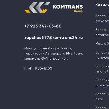
Катал
Запасны
экскава
+7 923 347-03-80
Запасны
автогр
zapchasti77@komtrans24.ru
Масла 
Муниципальный округ Чехов,
Запасны
территория Автодорога М-2 Крым,
погрузч
километр 61-й, строение 9
Запасны
Пн-Пт 9:00-18:00
тягачей
Запасны
самоход
Запасны
авто
Запасны