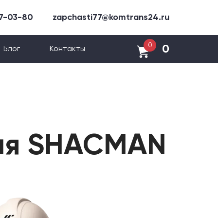
47-03-80
zapchasti77@komtrans24.ru
0
0
Блог
Контакты
для SHACMAN