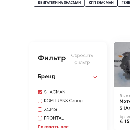
ДВИГАТЕЛИ НА SHACMAN
КПП SHACMAN
ГЕН
Сбросить
Фильтр
фильтр
Бренд
SHACMAN
В на
KOMTRANS Group
Мот
SHA
XCMG
Арти
FRONTAL
4 1
Показать все