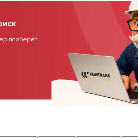
оиск
жер подберёт