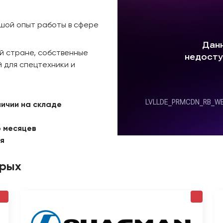
ьшой опыт работы в сфере
й стране, собственные
 для спецтехники и
личии на складе
6 месяцев
ая
орых