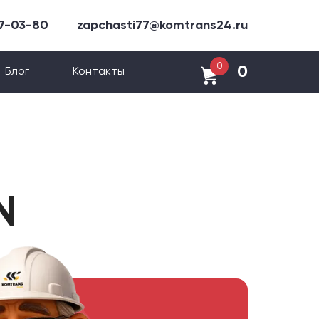
47-03-80
zapchasti77@komtrans24.ru
0
0
Блог
Контакты
N