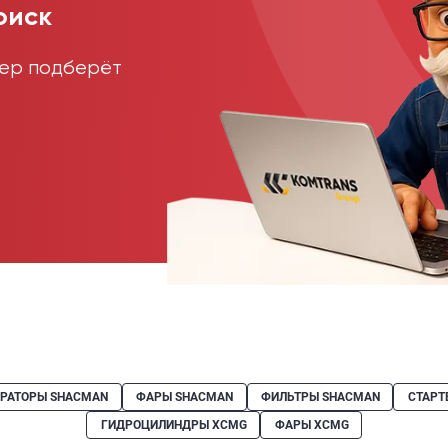
оиск
жер подберёт
ЕРАТОРЫ SHACMAN
ФАРЫ SHACMAN
ФИЛЬТРЫ SHACMAN
СТАРТ
ГИДРОЦИЛИНДРЫ XCMG
ФАРЫ XCMG