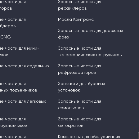
е части для
Запасные части для
торов
ресайклеров
е части для
Масла Комтранс
ейдеров
Запасные части для дорожных
XCMG
фрез
е части для мини-
Запасные части для
иков
телескопических погрузчиков
е части для седельных
Запасные части для
рефрижераторов
е части для
Запчасти для буровых
ных подъемников
установок
е части для легковых
Запасные части для
самосвалов
е части для
Запасные части для
оукладчиков
автокранов
е части для
Комплекты для обслуживания