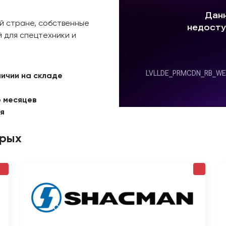
й стране, собственные
 для спецтехники и
личии на складе
6 месяцев
ая
орых