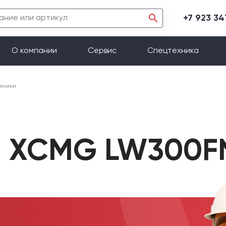
+7 923 3
О компании
Сервис
Спецтехника
хники
я XCMG LW300F