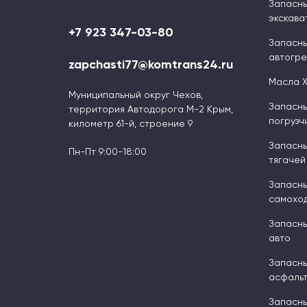
Запасны
экскава
+7 923 347-03-80
Запасны
автогр
zapchasti77@komtrans24.ru
Масла 
Муниципальный округ Чехов,
Запасны
территория Автодорога М-2 Крым,
погрузч
километр 61-й, строение 9
Запасны
Пн-Пт 9:00-18:00
тягачей
Запасны
самоход
Запасны
авто
Запасны
асфальт
Запасны