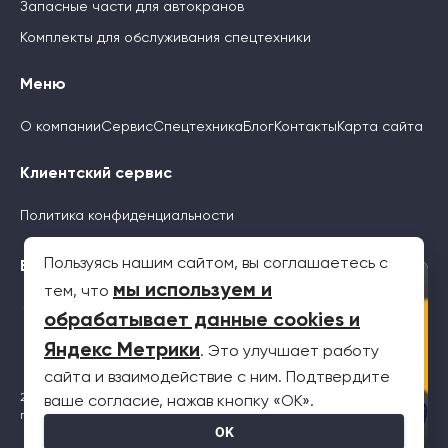
Запасные части для автокранов
Комплекты для обслуживания спецтехники
Меню
О компании
Сервис
Спецтехника
Блог
Контакты
Карта сайта
Клиентский сервис
Политика конфиденциальности
Пользуясь нашим сайтом, вы соглашаетесь с
Будьте с нами
×
мы используем и
тем, что
обрабатывает данные cookies и
Яндекс Метрики
. Это улучшает работу
сайта и взаимодействие с ним. Подтвердите
2026 © Все права защищены. Информация на сайте не является
ваше согласие, нажав кнопку «OK».
публичной офертой
OK