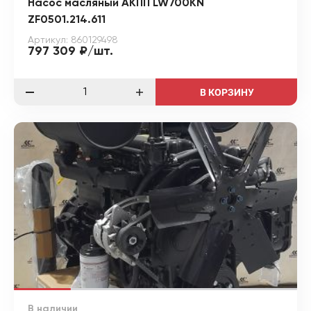
Насос масляный АКПП LW700KN
ZF0501.214.611
Артикул: 860129498
797 309 ₽/шт.
В КОРЗИНУ
В наличии