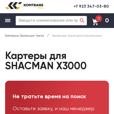
+7 923 347-03-80
0
0
/
Комтранс Запасные Части
Запасные Части для спецтехники
Картеры для
SHACMAN X3000
Не тратьте время на поиск
Оставьте заявку, и наш менеджер