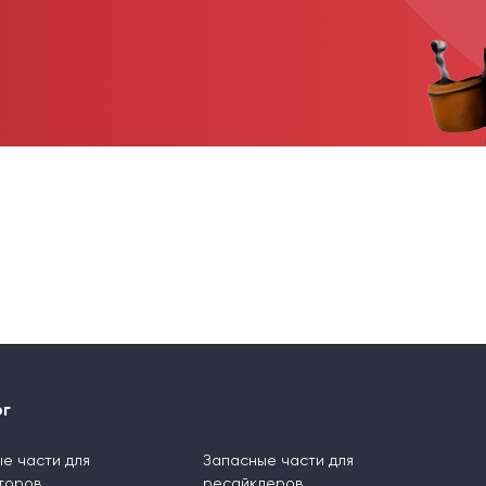
ог
е части для
Запасные части для
торов
ресайклеров