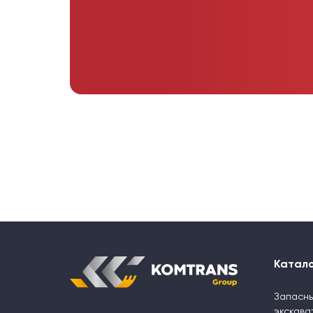
Катал
Запасны
экскава