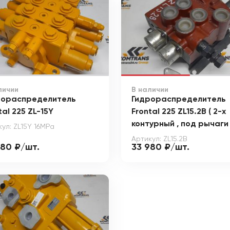
личии
В наличии
рораспределитель
Гидрораспределитель
tal 225 ZL-15Y
Frontal 225 ZL15.2B ( 2-х
контурный , под рычаги 
ул: ZL15Y 16MPa
Артикул: ZL15.2B
980 ₽/шт.
33 980 ₽/шт.