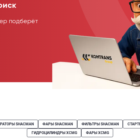
оиск
жер подберёт
ЕРАТОРЫ SHACMAN
ФАРЫ SHACMAN
ФИЛЬТРЫ SHACMAN
СТАРТ
ГИДРОЦИЛИНДРЫ XCMG
ФАРЫ XCMG