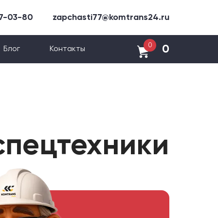
47-03-80
zapchasti77@komtrans24.ru
0
0
Блог
Контакты
спецтехники