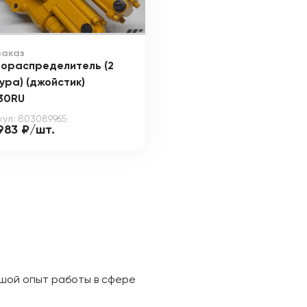
заказ
рораспределитель (2
ура) (джойстик)
30RU
кул: 803089965
983 ₽/шт.
ьшой опыт работы в сфере