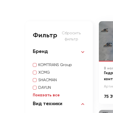
Сбросить
Фильтр
фильтр
Бренд
KOMTRANS Group
В на
XCMG
Гид
конт
SHACMAN
Арти
DAYUN
Показать все
75 3
Вид техники