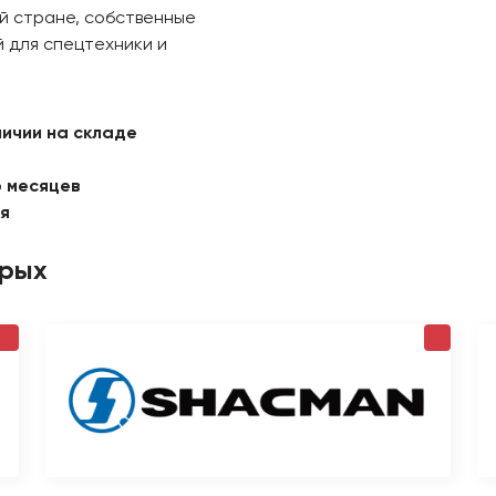
й стране, собственные
 для спецтехники и
личии на складе
6 месяцев
ая
орых