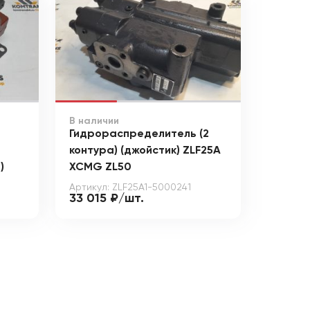
В наличии
Гидрораспределитель (2
контура) (джойстик) ZLF25A
)
XCMG ZL50
Артикул: ZLF25A1-5000241
33 015 ₽/шт.