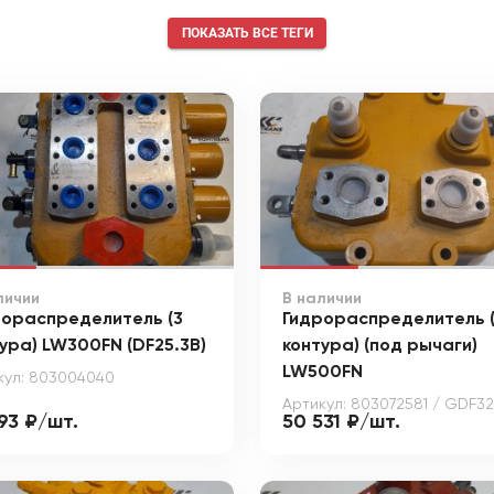
ПОКАЗАТЬ ВСЕ ТЕГИ
личии
В наличии
рораспределитель (3
Гидрораспределитель (
ура) LW300FN (DF25.3B)
контура) (под рычаги)
LW500FN
кул: 803004040
Артикул: 803072581 / GDF3
93 ₽/шт.
50 531 ₽/шт.