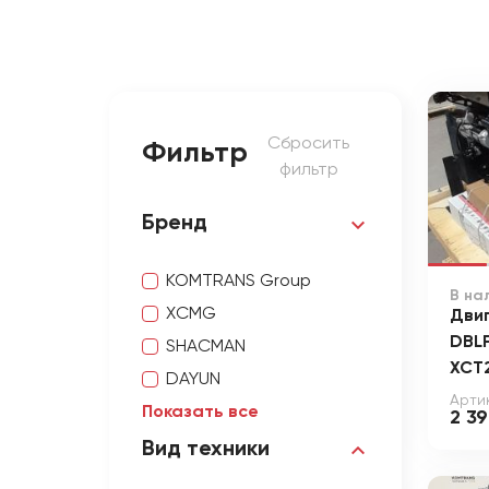
Сбросить
Фильтр
фильтр
Бренд
KOMTRANS Group
В на
XCMG
Дви
DBL
SHACMAN
XCT
DAYUN
Артик
Показать все
2 3
Вид техники