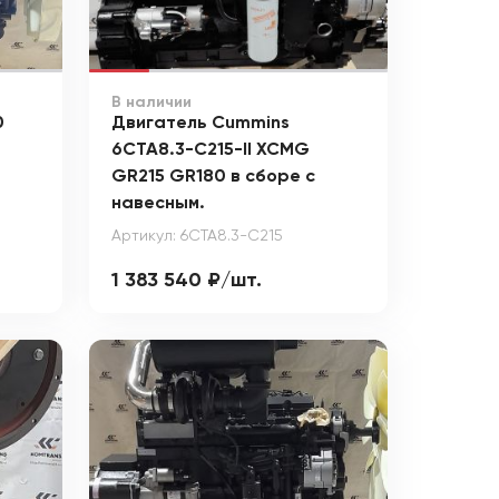
В наличии
0
Двигатель Cummins
6CTA8.3-C215-II XCMG
GR215 GR180 в сборе с
навесным.
Артикул: 6CTA8.3-C215
1 383 540 ₽/шт.