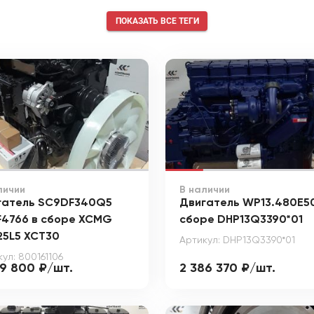
ПОКАЗАТЬ ВСЕ ТЕГИ
личии
В наличии
гатель SC9DF340Q5
Двигатель WP13.480E50
F4766 в сборе XCMG
сборе DHP13Q3390*01
25L5 XCT30
Артикул: DHP13Q3390*01
ул: 800161106
99 800 ₽/шт.
2 386 370 ₽/шт.