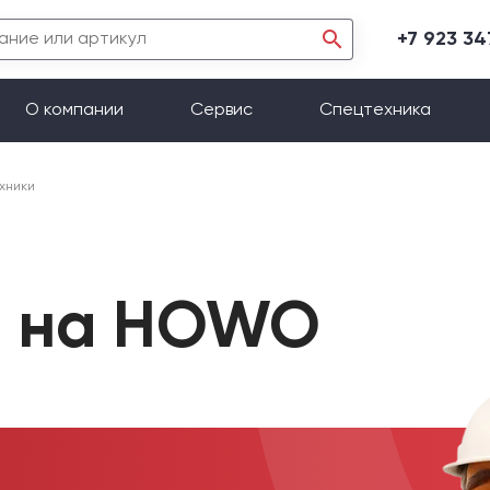
+7 923 3
О компании
Сервис
Спецтехника
хники
ы на HOWO