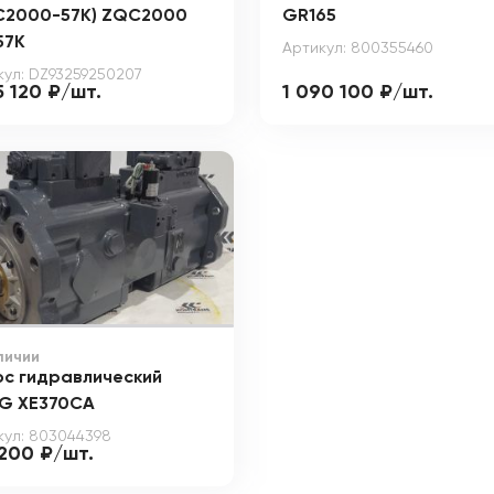
C2000-57K) ZQC2000
GR165
57К
Артикул: 800355460
кул: DZ93259250207
5 120 ₽/шт.
1 090 100 ₽/шт.
личии
ос гидравлический
G XE370CA
кул: 803044398
 200 ₽/шт.