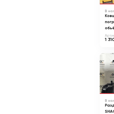
В на
Ков
пог
обьё
Арти
1 31
В на
Раз
SHA