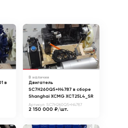
В наличии
1 в
Двигатель
SC7H260Q5+H4787 в сборе
Shanghai XCMG XCT25L4_SR
Артикул: SC7H260Q5+H4787
2 150 000 ₽/шт.