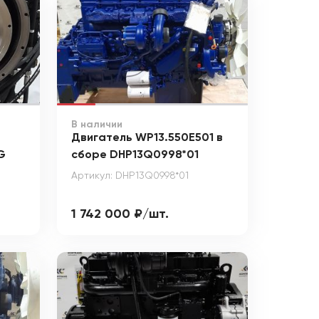
В наличии
Двигатель WP13.550E501 в
G
сборе DHP13Q0998*01
Артикул: DHP13Q0998*01
1 742 000 ₽/шт.