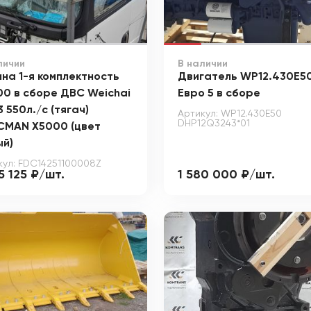
личии
В наличии
на 1-я комплектность
Двигатель WP12.430E5
0 в сборе ДВС Weichai
Евро 5 в сборе
 550л./с (тягач)
Артикул: WP12.430E50
DHP12Q3243*01
CMAN X5000 (цвет
ый)
кул: FDC14251100008Z
5 125 ₽/шт.
1 580 000 ₽/шт.