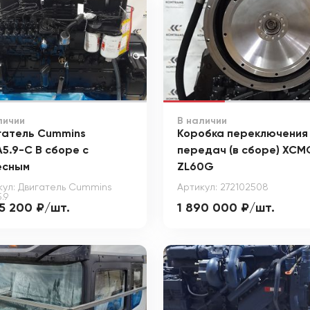
личии
В наличии
гатель Cummins
Коробка переключения
5.9-C В сборе с
передач (в сборе) XCM
есным
ZL60G
кул: Двигатель Cummins
Артикул: 272102508
.9
85 200 ₽/шт.
1 890 000 ₽/шт.