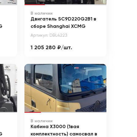
В наличии
Двигатель SC9D220G2B1 в
G
сборе Shanghai XCMG
Артикул: DBL4223
1 205 280 ₽/шт.
В наличии
Кабина X3000 (1вая
G
комплектность) самосвал в