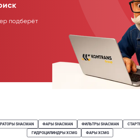
оиск
жер подберёт
ЕРАТОРЫ SHACMAN
ФАРЫ SHACMAN
ФИЛЬТРЫ SHACMAN
СТАРТ
ГИДРОЦИЛИНДРЫ XCMG
ФАРЫ XCMG