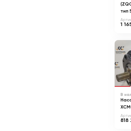
(ZQ
тип 
Арти
1 16
В на
Нас
XCM
Арти
818