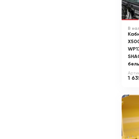
В на
Каби
X500
WP13
SHA
бел
Арти
1 63