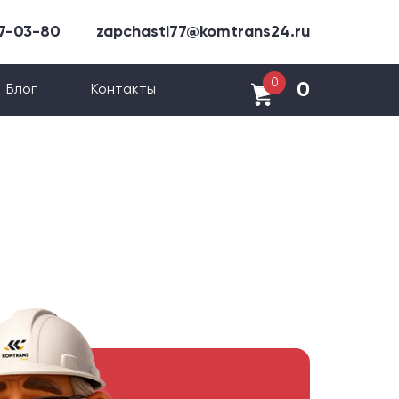
47-03-80
zapchasti77@komtrans24.ru
0
0
Блог
Контакты