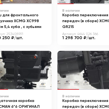
личии
В наличии
ш для фронтального
Коробка переключения
рузчика XCMG XC998
передач (в сборе) XCM
м 5,4 куба , с зубьями
GR215
кул: 253408991
Артикул: 4644 026 366
0 250 ₽/шт.
1 298 700 ₽/шт.
личии
В наличии
даточная коробка
Коробка переключения
CMAN 6*6 ОРИГИНАЛ
передач (в сборе) XCM