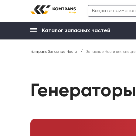
Каталог запасных частей
/
Комтранс Запасные Части
Запасные Части для спецте
Генератор