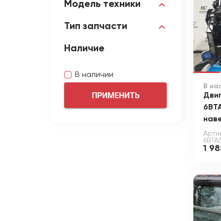
Модель техники
Тип запчасти
Наличие
В наличии
В на
ПРИМЕНИТЬ
Дви
6BTA
нав
Арти
6BTA5
1 9