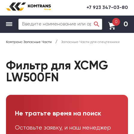
+7 923 347-03-80
0
0
/
Комтранс Запасные Части
Запасные Части для спецтехники
Фильтр для XCMG
LW500FN
Не тратьте время на поиск
Оставьте заявку, и наш менеджер