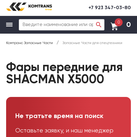
+7 923 347-03-80
0
0
/
Комтранс Запасные Части
Запасные Части для спецтехники
Фары передние для
SHACMAN X5000
Не тратьте время на поиск
Оставьте заявку, и наш менеджер