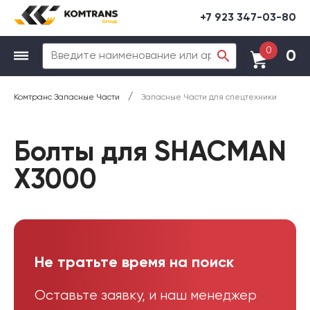
+7 923 347-03-80
0
0
/
Комтранс Запасные Части
Запасные Части для спецтехники
Болты для SHACMAN
X3000
Не тратьте время на поиск
Оставьте заявку, и наш менеджер