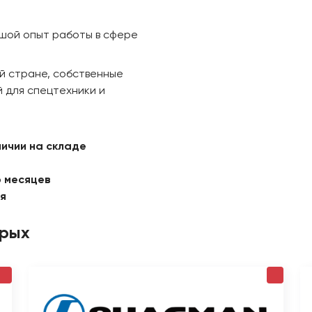
ьшой опыт работы в сфере
й стране, собственные
 для спецтехники и
личии на складе
6 месяцев
ая
орых