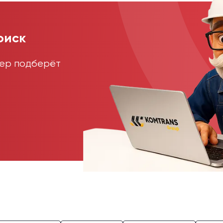
оиск
жер подберёт