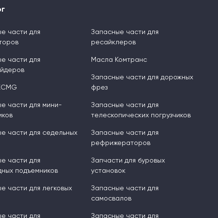
ог
е части для
Запасные части для
торов
ресайклеров
е части для
Масла Комтранс
ейдеров
Запасные части для дорожных
XCMG
фрез
е части для мини-
Запасные части для
иков
телескопических погрузчиков
е части для седельных
Запасные части для
рефрижераторов
е части для
Запчасти для буровых
ных подъемников
установок
е части для легковых
Запасные части для
самосвалов
е части для
Запасные части для