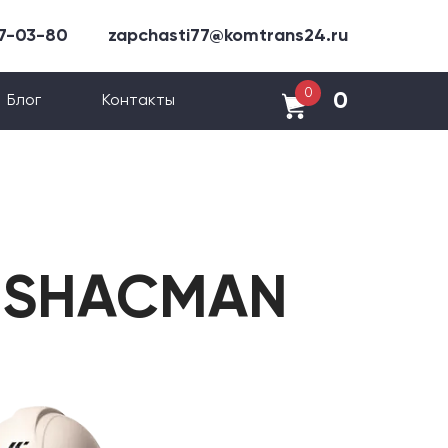
47-03-80
zapchasti77@komtrans24.ru
0
0
Блог
Контакты
я SHACMAN