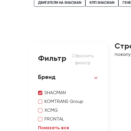
ДВИГАТЕЛИ НА SHACMAN
КПП SHACMAN
ГЕН
Стр
пожалу
Сбросить
Фильтр
фильтр
Бренд
SHACMAN
KOMTRANS Group
XCMG
FRONTAL
Показать все