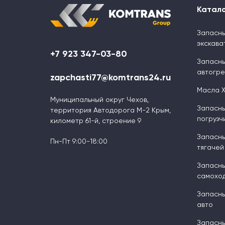
Катал
Запасны
экскава
+7 923 347-03-80
Запасны
автогр
zapchasti77@komtrans24.ru
Масла 
Муниципальный округ Чехов,
Запасны
территория Автодорога М-2 Крым,
погрузч
километр 61-й, строение 9
Запасны
Пн-Пт 9:00-18:00
тягачей
Запасны
самоход
Запасны
авто
Запасны