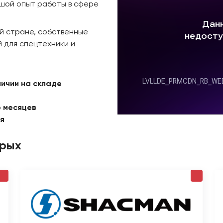
ьшой опыт работы в сфере
й стране, собственные
 для спецтехники и
личии на складе
6 месяцев
ая
орых