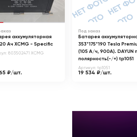
заказ
Под заказ
арея аккумуляторная
Батарея аккумуляторн
120 Ач XCMG - Specific
353*175*190 Tesla Premi
(105 А/ч, 900А). DAYUN 
кул: 803502471 XCMG
полярность(-/+) tp1051
Артикул: tp1051
65 ₽/шт.
19 534 ₽/шт.