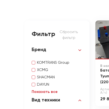
Сбросить
Фильтр
фильтр
Бренд
KOMTRANS Group
В на
XCMG
Бат
Tyum
SHACMAN
(220
DAYUN
Арти
Показать все
А/ч)
29 
Вид техники