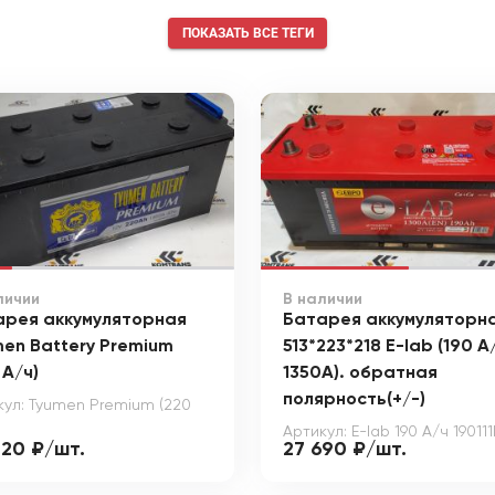
ПОКАЗАТЬ ВСЕ ТЕГИ
личии
В наличии
арея аккумуляторная
Батарея аккумуляторн
en Battery Premium
513*223*218 E-lab (190 А
 А/ч)
1350А). обратная
полярность(+/-)
кул: Tyumen Premium (220
Артикул: E-lab 190 А/ч 190111
820 ₽/шт.
27 690 ₽/шт.