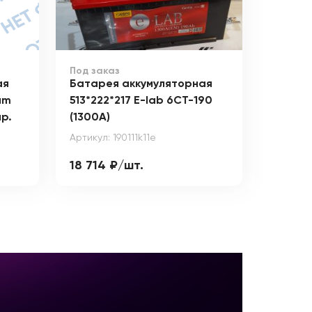
Под заказ
ая
Батарея аккумуляторная
um
513*222*217 E-lab 6СТ-190
пр.
(1300А)
Артикул: 190111k11e
18 714 ₽/шт.