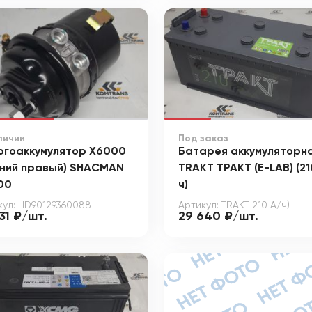
личии
Под заказ
ргоаккумулятор X6000
Батарея аккумуляторн
дний правый) SHACMAN
TRAKT ТРАКТ (E-LAB) (21
00
ч)
кул: HD90129360088
Артикул: TRAKT 210 А/ч)
31 ₽/шт.
29 640 ₽/шт.