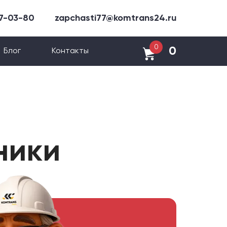
47-03-80
zapchasti77@komtrans24.ru
0
0
Блог
Контакты
ники