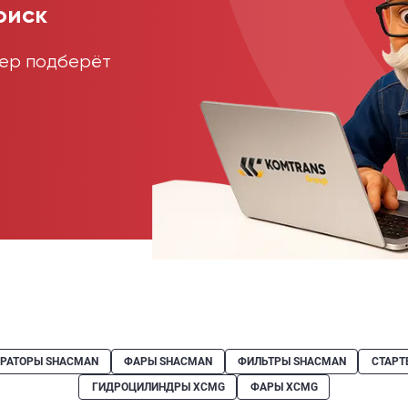
оиск
жер подберёт
ЕРАТОРЫ SHACMAN
ФАРЫ SHACMAN
ФИЛЬТРЫ SHACMAN
СТАРТ
ГИДРОЦИЛИНДРЫ XCMG
ФАРЫ XCMG