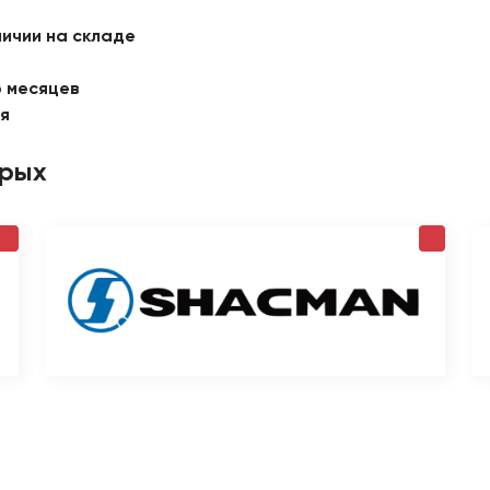
личии на складе
6 месяцев
ая
орых