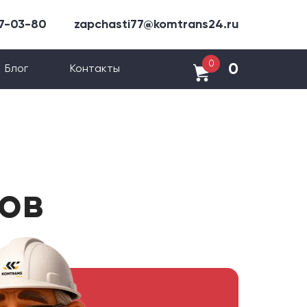
47-03-80
zapchasti77@komtrans24.ru
0
0
Блог
Контакты
ов