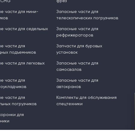
XCMG
фрез
е части для мини-
Запасные части для
иков
телескопических погрузчиков
е части для седельных
Запасные части для
рефрижераторов
е части для
Запчасти для буровых
ных подъемников
установок
е части для легковых
Запасные части для
самосвалов
е части для
Запасные части для
оукладчиков
автокранов
е части для
Комплекты для обслуживания
ьных погрузчиков
спецтехники
 коронки для
ники