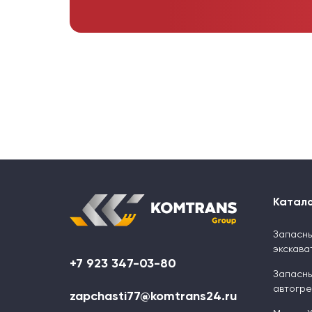
Катал
Запасны
экскава
+7 923 347-03-80
Запасны
автогр
zapchasti77@komtrans24.ru