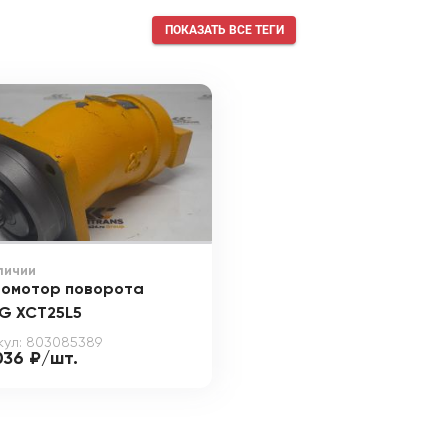
ПОКАЗАТЬ ВСЕ ТЕГИ
личии
ромотор поворота
G XCT25L5
кул: 803085389
036 ₽/шт.