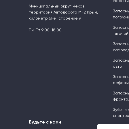
Масла 
Муниципальный округ Чехов,
Запасны
территория Автодорога М-2 Крым,
погрузч
километр 61-й, строение 9
Запасны
Пн-Пт 9:00-18:00
тягачей
Запасны
самоход
Запасны
авто
Запасны
асфальт
Запасны
фронтал
Зубья и
спецтех
Будьте с нами