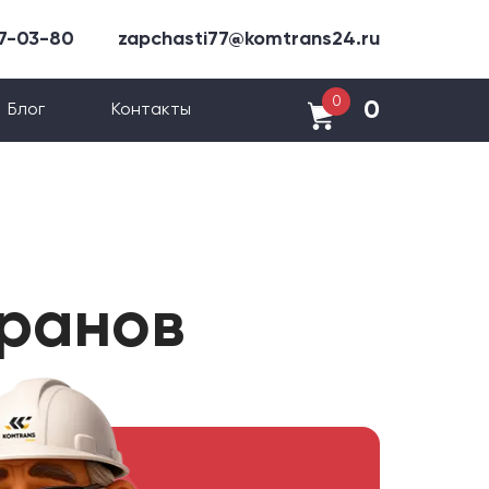
47-03-80
zapchasti77@komtrans24.ru
0
0
Блог
Контакты
кранов