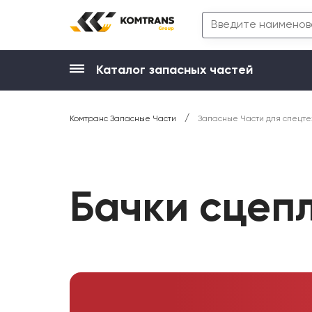
Каталог запасных частей
/
Комтранс Запасные Части
Запасные Части для спецте
Бачки сцеп