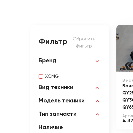
Сбросить
Фильтр
фильтр
Бренд
XCMG
В на
Бач
Вид техники
QY2
QY3
Модель техники
QY6
Тип запчасти
Арти
4 3
Наличие