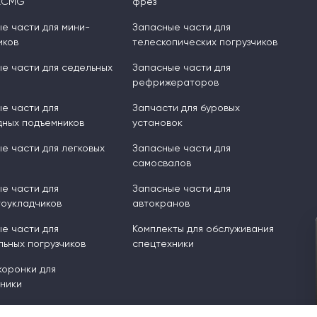
XCMG
фрез
е части для мини-
Запасные части для
иков
телескопических погрузчиков
е части для седельных
Запасные части для
рефрижераторов
е части для
Запчасти для буровых
ных подъемников
установок
е части для легковых
Запасные части для
самосвалов
е части для
Запасные части для
оукладчиков
автокранов
е части для
Комплекты для обслуживания
ьных погрузчиков
спецтехники
 коронки для
ники