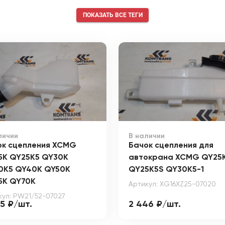
ПОКАЗАТЬ ВСЕ ТЕГИ
личии
В наличии
ок сцепления XCMG
Бачок сцепления для
5K QY25K5 QY30K
автокрана XCMG QY25K
0K5 QY40K QY50K
QY25K5S QY30K5-1
5K QY70K
Артикул: XG16XZ25-07020
кул: PW21/52-07027
75 ₽/шт.
2 446 ₽/шт.