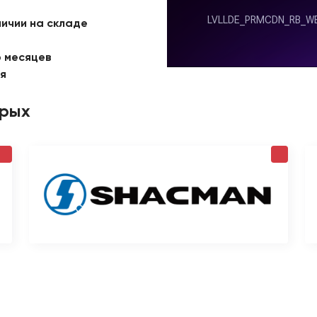
личии на складе
6 месяцев
ая
орых