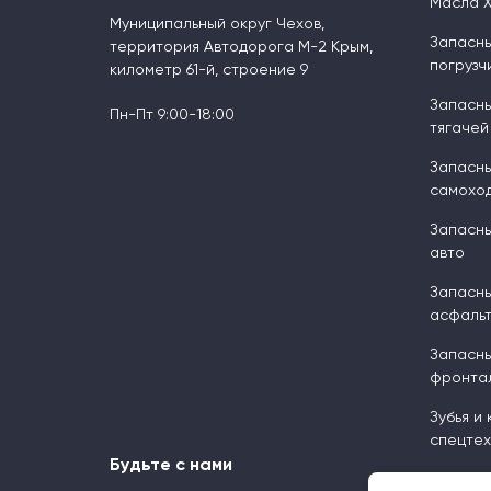
Масла 
Муниципальный округ Чехов,
Запасны
территория Автодорога М-2 Крым,
погрузч
километр 61-й, строение 9
Запасны
Пн-Пт 9:00-18:00
тягачей
Запасны
самоход
Запасны
авто
Запасны
асфальт
Запасны
фронтал
Зубья и
спецтех
Будьте с нами