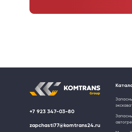
Катал
Запасны
экскава
+7 923 347-03-80
Запасны
автогр
zapchasti77@komtrans24.ru