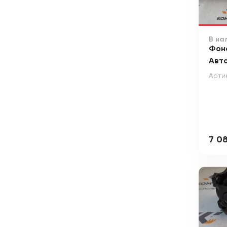
В на
Фон
Авт
Арти
7 0