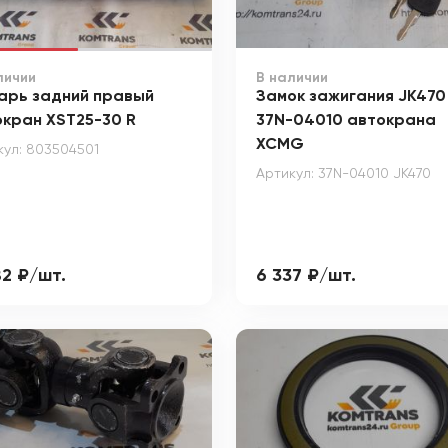
личии
В наличии
арь задний правый
Замок зажигания JK470
окран XST25-30 R
37N-04010 автокрана
XCMG
кул: 803504501
Артикул: 37N-04010 JK470
82 ₽/шт.
6 337 ₽/шт.