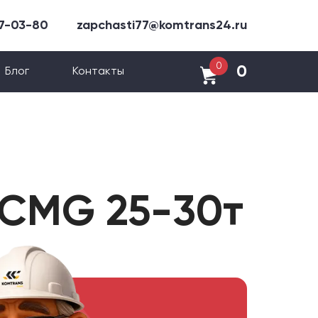
47-03-80
zapchasti77@komtrans24.ru
0
0
Блог
Контакты
XCMG 25-30т