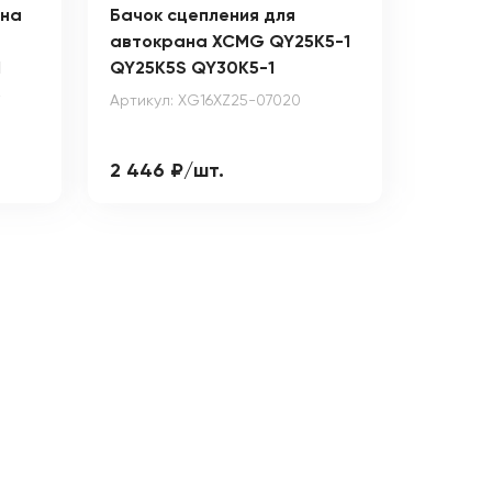
 на
Бачок сцепления для
автокрана XCMG QY25K5-1
1
QY25K5S QY30K5-1
5
Артикул: XG16XZ25-07020
2 446 ₽/шт.