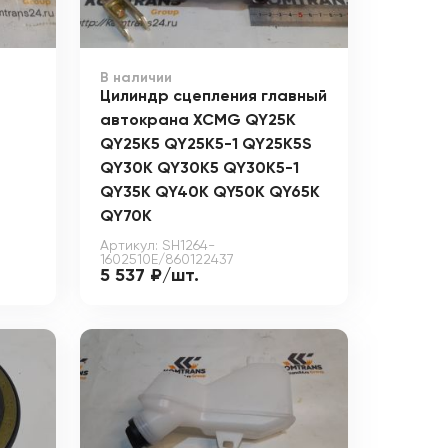
В наличии
Цилиндр сцепления главный
автокрана XCMG QY25K
QY25K5 QY25K5-1 QY25K5S
QY30K QY30K5 QY30K5-1
QY35K QY40K QY50K QY65K
QY70K
Артикул: SH1264-
1602510E/860122437
5 537 ₽/шт.