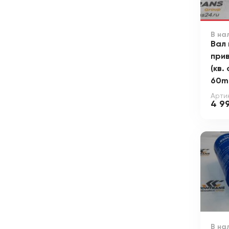
В на
Вал 
при
(кв.
60m
Арти
4 9
В на