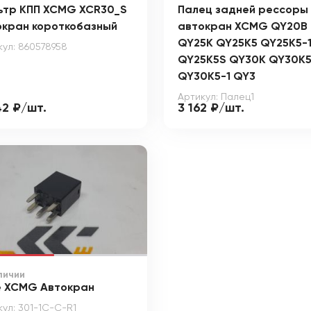
ьтр КПП XCMG XCR30_S
Палец задней рессоры
окран короткобазный
автокран XCMG QY20B
QY25K QY25K5 QY25K5-
кул: 860578958
QY25K5S QY30K QY30K
QY30K5-1 QY3
Артикул: Палец1
42 ₽/шт.
3 162 ₽/шт.
личии
е XCMG Автокран
кул: 301-1С-C-R1