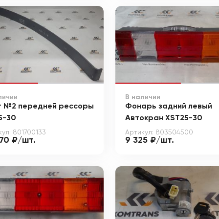
личии
В наличии
т №2 передней рессоры
Фонарь задний левый
5-30
Автокран XST25-30
кул: 801700133
Артикул: 803504500
770 ₽/шт.
9 325 ₽/шт.