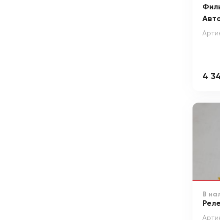
Фил
Авт
Арти
4 3
В на
Рел
Арти