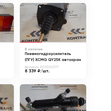
В наличии
Пневмогидроусилитель
(ПГУ) XCMG QY25K автокран
Артикул: 803000377
8 339 ₽/шт.