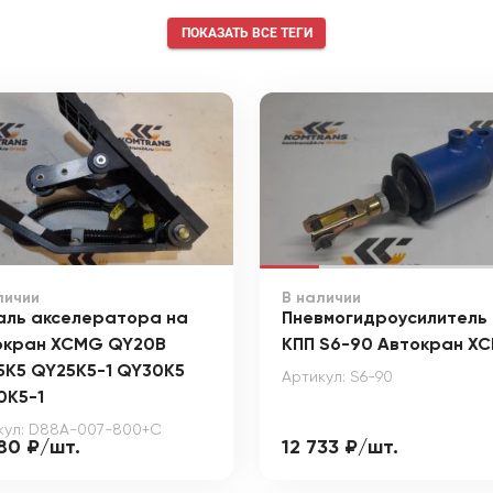
ПОКАЗАТЬ ВСЕ ТЕГИ
личии
В наличии
аль акселератора на
Пневмогидроусилитель 
окран XCMG QY20B
КПП S6-90 Автокран X
5K5 QY25K5-1 QY30K5
Артикул: S6-90
0K5-1
кул: D88A-007-800+C
280 ₽/шт.
12 733 ₽/шт.