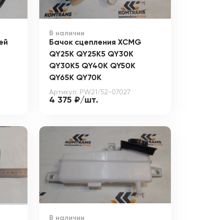
В наличии
ей
Бачок сцепления XCMG
QY25K QY25K5 QY30K
QY30K5 QY40K QY50K
QY65K QY70K
Артикул: PW21/52-07027
4 375 ₽/шт.
В наличии