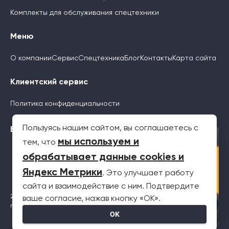
Комплекты для обслуживания спецтехники
Меню
О компании
Сервис
Спецтехника
Блог
Контакты
Карта сайта
Клиентский сервис
Политика конфиденциальности
Пользуясь нашим сайтом, вы соглашаетесь с
Будьте с нами
×
мы используем и
тем, что
обрабатывает данные cookies и
Яндекс Метрики
. Это улучшает работу
сайта и взаимодействие с ним. Подтвердите
2026 © Все права защищены. Информация на сайте не является
ваше согласие, нажав кнопку «OK».
публичной офертой
OK