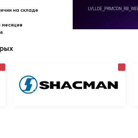
личии на складе
6 месяцев
ая
орых