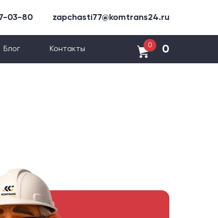
47-03-80
zapchasti77@komtrans24.ru
0
0
Блог
Контакты