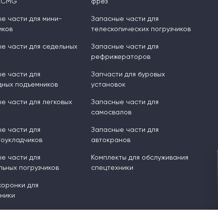
XCMG
фрез
е части для мини-
Запасные части для
иков
телескопических погрузчиков
е части для седельных
Запасные части для
рефрижераторов
е части для
Запчасти для буровых
ных подъемников
установок
е части для легковых
Запасные части для
самосвалов
е части для
Запасные части для
оукладчиков
автокранов
е части для
Комплекты для обслуживания
ьных погрузчиков
спецтехники
 коронки для
ники