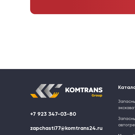
Катал
Запасны
экскава
+7 923 347-03-80
Запасны
автогр
zapchasti77@komtrans24.ru