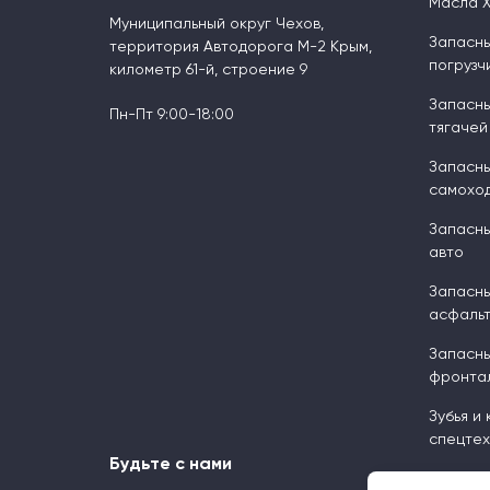
Масла 
Муниципальный округ Чехов,
Запасны
территория Автодорога М-2 Крым,
погрузч
километр 61-й, строение 9
Запасны
Пн-Пт 9:00-18:00
тягачей
Запасны
самоход
Запасны
авто
Запасны
асфальт
Запасны
фронтал
Зубья и
спецтех
Будьте с нами