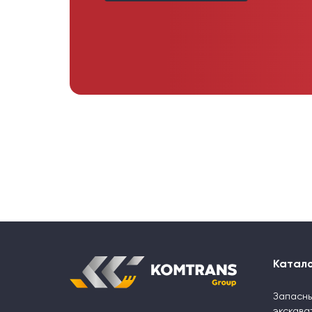
Катал
Запасны
экскава