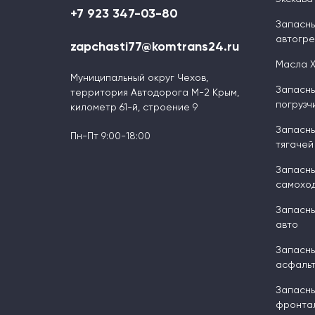
+7 923 347-03-80
Запасны
автогр
zapchasti77@komtrans24.ru
Масла 
Муниципальный округ Чехов,
Запасны
территория Автодорога М-2 Крым,
погрузч
километр 61-й, строение 9
Запасны
Пн-Пт 9:00-18:00
тягачей
Запасны
самоход
Запасны
авто
Запасны
асфальт
Запасны
фронтал