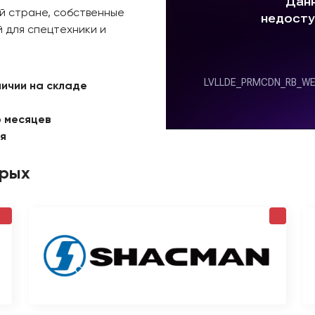
й стране, собственные
 для спецтехники и
личии на складе
6 месяцев
ая
орых