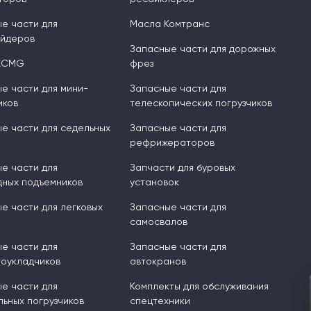
е части для
Масла Комтранс
ейдеров
Запасные части для дорожных
XCMG
фрез
е части для мини-
Запасные части для
иков
телескопических погрузчиков
е части для седельных
Запасные части для
рефрижераторов
е части для
Запчасти для буровых
ных подъемников
установок
е части для легковых
Запасные части для
самосвалов
е части для
Запасные части для
оукладчиков
автокранов
е части для
Комплекты для обслуживания
ьных погрузчиков
спецтехники