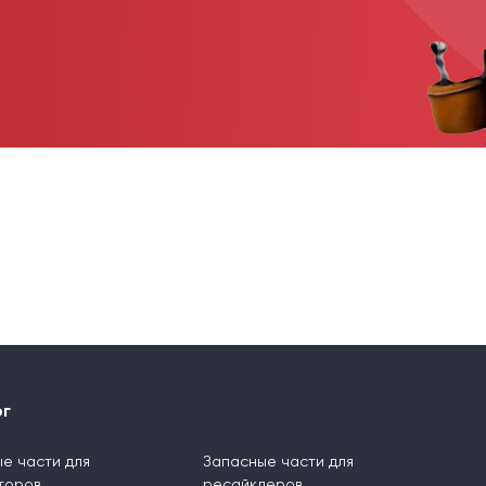
ог
е части для
Запасные части для
торов
ресайклеров