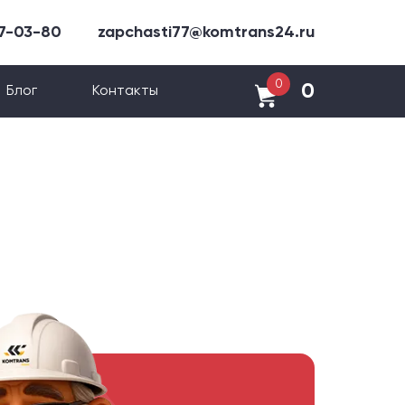
47-03-80
zapchasti77@komtrans24.ru
0
0
Блог
Контакты