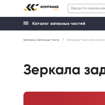
Каталог запасных частей
/
Комтранс Запасные Части
Запасные Части для спецте
Зеркала за