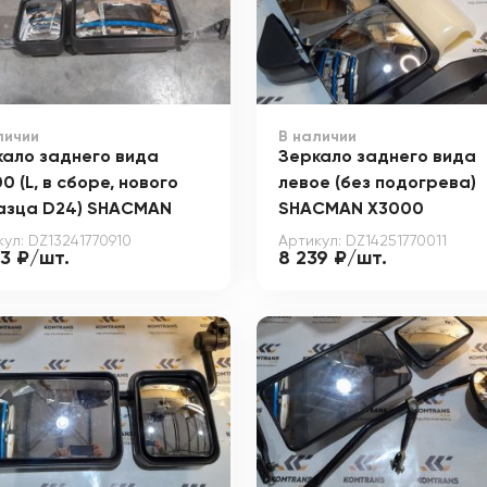
личии
В наличии
кало заднего вида
Зеркало заднего вида
0 (L, в сборе, нового
левое (без подогрева)
азца D24) SHACMAN
SHACMAN X3000
ул: DZ13241770910
Артикул: DZ14251770011
53 ₽/шт.
8 239 ₽/шт.