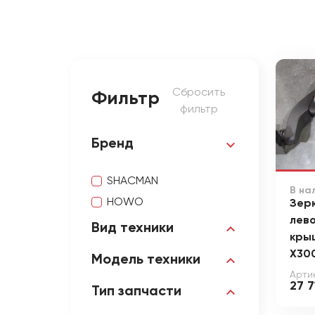
Сбросить
Фильтр
фильтр
Бренд
SHACMAN
В на
HOWO
Зер
лево
Вид техники
кры
X30
Модель техники
Арти
27 7
Тип запчасти