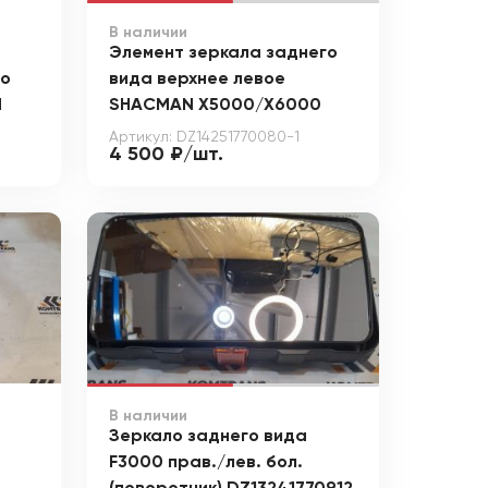
В наличии
Элемент зеркала заднего
го
вида верхнее левое
N
SHACMAN X5000/X6000
Артикул: DZ14251770080-1
4 500 ₽/шт.
В наличии
Зеркало заднего вида
F3000 прав./лев. бол.