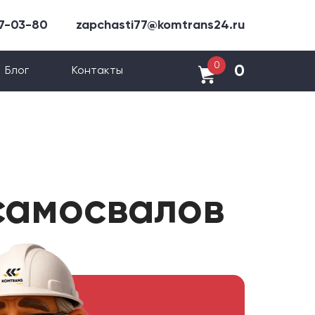
47-03-80
zapchasti77@komtrans24.ru
0
0
Блог
Контакты
 самосвалов