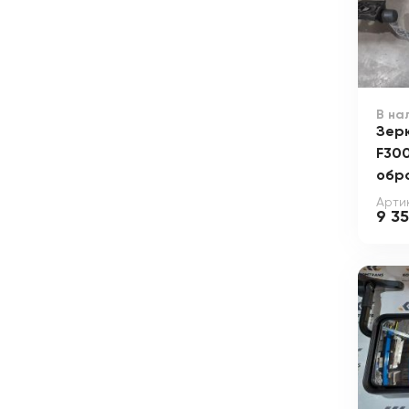
В на
Зер
F300
обр
Артик
9 3