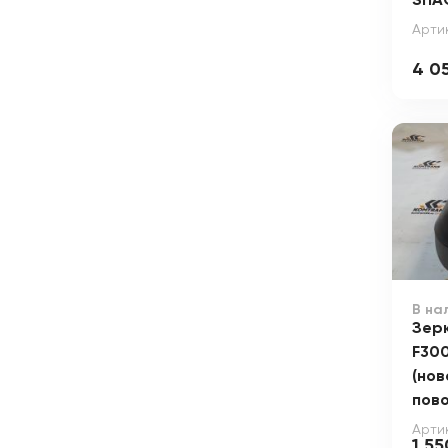
SHA
Артик
4 0
В на
Зер
F30
(нов
пов
Артик
1 55