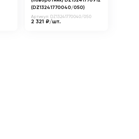
(поворотник) DZ13241770912
(DZ13241770040/050)
Артикул: DZ13241770040/050
2 321 ₽/шт.