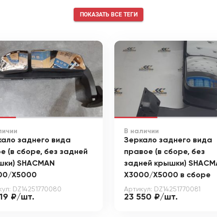
ПОКАЗАТЬ ВСЕ ТЕГИ
личии
В наличии
кало заднего вида
Зеркало заднего вида
е (в сборе, без задней
правое (в сборе, без
шки) SHACMAN
задней крышки) SHACM
00/X5000
X3000/X5000 в сборе
кул: DZ14251770080
Артикул: DZ14251770081
19 ₽/шт.
23 550 ₽/шт.