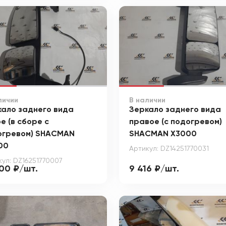
личии
В наличии
кало заднего вида
Зеркало заднего вида
е (в сборе с
правое (с подогревом)
огревом) SHACMAN
SHACMAN X3000
00
Артикул: DZ14251770031
кул: DZ16251770007
500 ₽/шт.
9 416 ₽/шт.