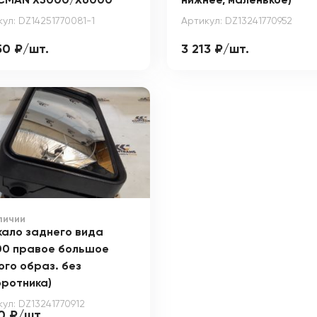
CMAN X5000/X6000
нижнее, маленькое)
ул: DZ14251770081-1
Артикул: DZ13241770952
50 ₽/шт.
3 213 ₽/шт.
личии
кало заднего вида
00 правое большое
ого образ. без
оротника)
ул: DZ13241770912
0 ₽/шт.