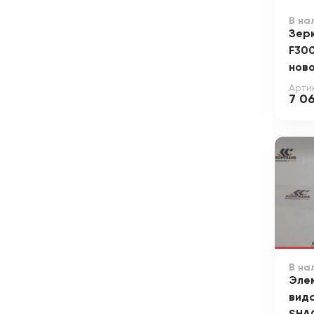
В на
Зер
F300
ново
Артик
7 0
В на
Эле
вид