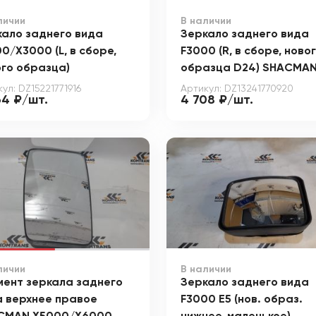
личии
В наличии
кало заднего вида
Зеркало заднего вида
0/X3000 (L, в сборе,
F3000 (R, в сборе, ново
го образца)
образца D24) SHACMA
ул: DZ15221771916
Артикул: DZ13241770920
64 ₽/шт.
4 708 ₽/шт.
личии
В наличии
мент зеркала заднего
Зеркало заднего вида
а верхнее правое
F3000 Е5 (нов. образ.