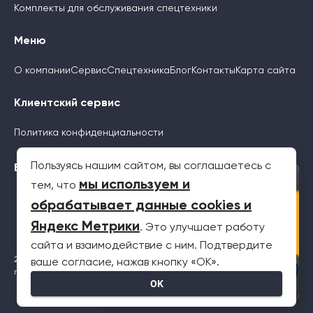
Комплекты для обслуживания спецтехники
Меню
О компании
Сервис
Спецтехника
Блог
Контакты
Карта сайта
Клиентский сервис
Политика конфиденциальности
Пользуясь нашим сайтом, вы соглашаетесь с
Будьте с нами
×
мы используем и
тем, что
обрабатывает данные cookies и
Яндекс Метрики
. Это улучшает работу
сайта и взаимодействие с ним. Подтвердите
2026 © Все права защищены. Информация на сайте не является
ваше согласие, нажав кнопку «OK».
публичной офертой
OK