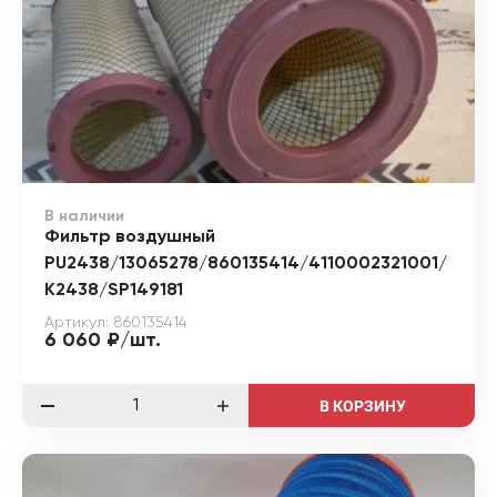
В наличии
Фильтр воздушный
PU2438/13065278/860135414/4110002321001/
K2438/SP149181
Артикул: 860135414
6 060 ₽/шт.
В КОРЗИНУ