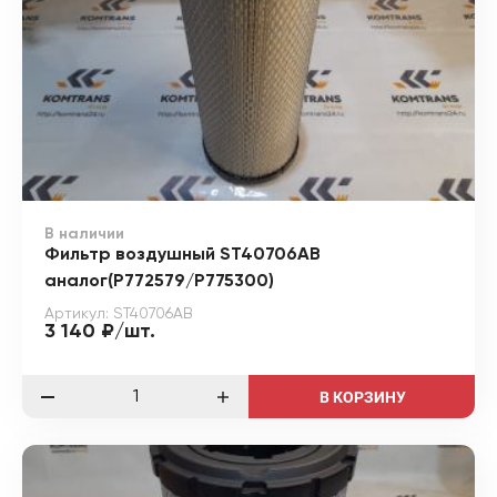
В наличии
Фильтр воздушный ST40706AB
аналог(P772579/P775300)
Артикул: ST40706AB
3 140 ₽/шт.
В КОРЗИНУ