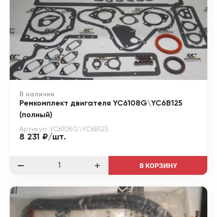
В наличии
Ремкомплект двигателя YC6108G\YC6B125
(полный)
Артикул: YC6108G\YC6B125
8 231 ₽/шт.
В КОРЗИНУ