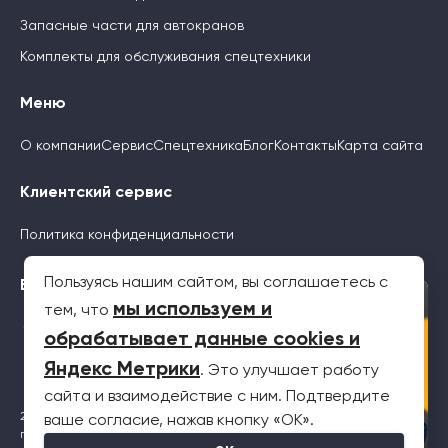
Запасные части для автокранов
Комплекты для обслуживания спецтехники
Меню
О компании
Сервис
Спецтехника
Блог
Контакты
Карта сайта
Клиентский сервис
Политика конфиденциальности
Пользуясь нашим сайтом, вы соглашаетесь с
Будьте с нами
×
мы используем и
тем, что
обрабатывает данные cookies и
Яндекс Метрики
. Это улучшает работу
сайта и взаимодействие с ним. Подтвердите
2026 © Все права защищены. Информация на сайте не является
ваше согласие, нажав кнопку «OK».
публичной офертой