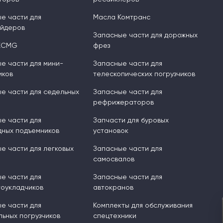
е части для
Масла Комтранс
ейдеров
Запасные части для дорожных
XCMG
фрез
е части для мини-
Запасные части для
иков
телескопических погрузчиков
е части для седельных
Запасные части для
рефрижераторов
е части для
Запчасти для буровых
ных подъемников
установок
е части для легковых
Запасные части для
самосвалов
е части для
Запасные части для
оукладчиков
автокранов
е части для
Комплекты для обслуживания
ьных погрузчиков
спецтехники