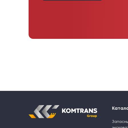
Катал
Запасны
экскава