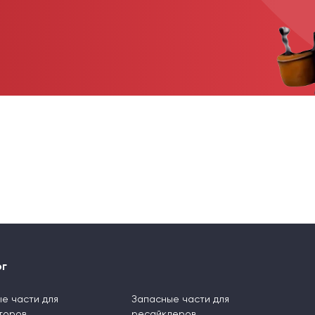
ог
е части для
Запасные части для
торов
ресайклеров