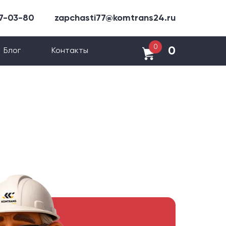
47-03-80
zapchasti77@komtrans24.ru
0
0
Блог
Контакты