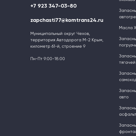
+7 923 347-03-80
Запасны
автогр
zapchasti77@komtrans24.ru
Масла 
Муниципальный округ Чехов,
Запасны
территория Автодорога М-2 Крым,
погрузч
километр 61-й, строение 9
Запасны
Пн-Пт 9:00-18:00
тягачей
Запасны
самоход
Запасны
авто
Запасны
асфальт
Запасны
фронтал