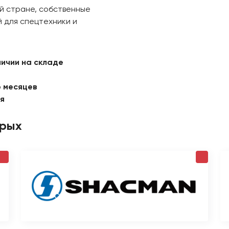
й стране, собственные
 для спецтехники и
личии на складе
6 месяцев
ая
орых