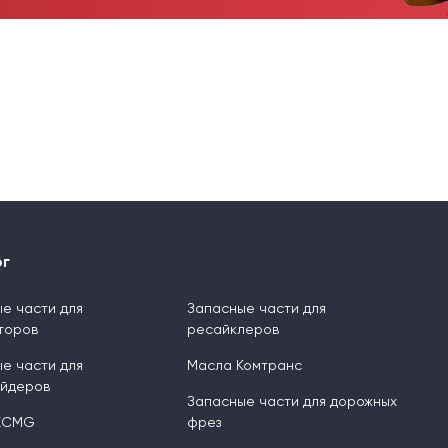
ог
е части для
Запасные части для
торов
ресайклеров
е части для
Масла Комтранс
ейдеров
Запасные части для дорожных
XCMG
фрез