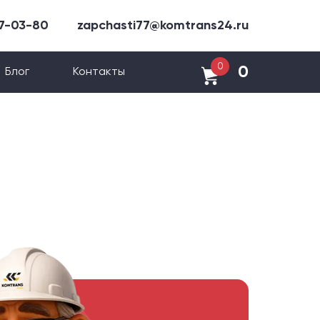
47-03-80
zapchasti77@komtrans24.ru
0
0
Блог
Контакты