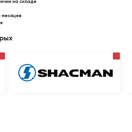
личии на складе
6 месяцев
ая
орых