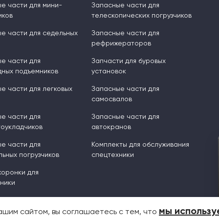
е части для мини-
Запасные части для
иков
телескопических погрузчиков
е части для седельных
Запасные части для
рефрижераторов
е части для
Запчасти для буровых
ных подъемников
установок
е части для легковых
Запасные части для
самосвалов
е части для
Запасные части для
оукладчиков
автокранов
е части для
Комплекты для обслуживания
ьных погрузчиков
спецтехники
 коронки для
ники
мы использу
ашим сайтом, вы соглашаетесь с тем, что