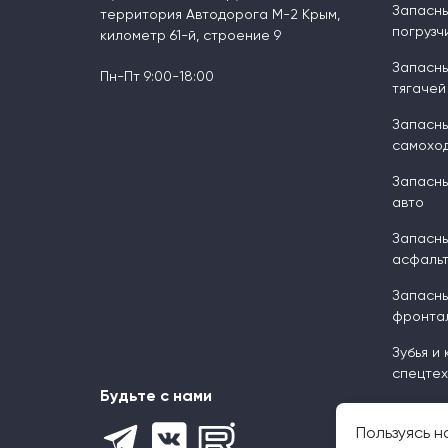
Запасны
территория Автодорога М-2 Крым,
погрузч
километр 61-й, строение 9
Запасны
Пн-Пт 9:00-18:00
тягачей
Запасны
самоход
Запасны
авто
Запасны
асфальт
Запасны
фронтал
Зубья и
спецтех
Будьте с нами
Пользуясь н