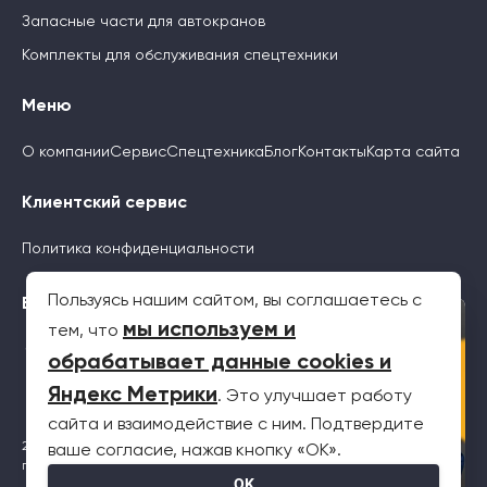
Запасные части для автокранов
Комплекты для обслуживания спецтехники
Меню
О компании
Сервис
Спецтехника
Блог
Контакты
Карта сайта
Клиентский сервис
Политика конфиденциальности
Пользуясь нашим сайтом, вы соглашаетесь с
Будьте с нами
×
мы используем и
тем, что
обрабатывает данные cookies и
Яндекс Метрики
. Это улучшает работу
сайта и взаимодействие с ним. Подтвердите
2026 © Все права защищены. Информация на сайте не является
ваше согласие, нажав кнопку «OK».
публичной офертой
OK