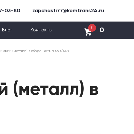
47-03-80
zapchasti77@komtrans24.ru
0
0
Блог
Контакты
ижний (металл) в сборе DAYUN X60/X120
 (металл) в