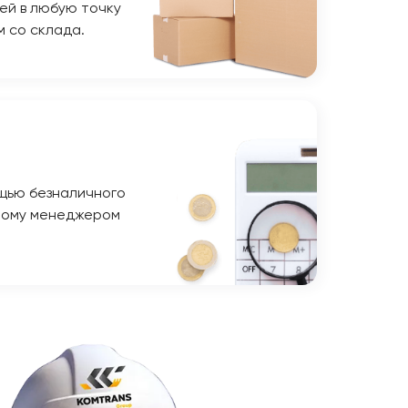
ей в любую точку
м со склада.
щью безналичного
ному менеджером