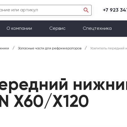
+7 923 3
О компании
Сервис
Спецтехника
/
/
хники
Запасные части для рефрижераторов
Усилитель передний н
ередний нижний
N X60/X120