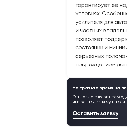
гарантирует ее н
условиях. Особен
усилителя для авт
и частных владель
позволяет поддерж
состоянии и миним
серьезных поломок
повреждением дан
Не тратьте время на по
Отправьте список необход
или оставьте заявку на сай
Оставить заявку