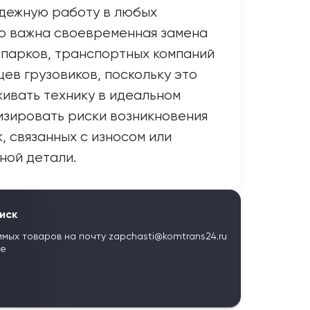
адежную работу в любых
но важна своевременная замена
опарков, транспортных компаний
цев грузовиков, поскольку это
ивать технику в идеальном
изировать риски возникновения
, связанных с износом или
ной детали.
иск
имых товаров на почту
zapchasti@komtrans24.ru
те