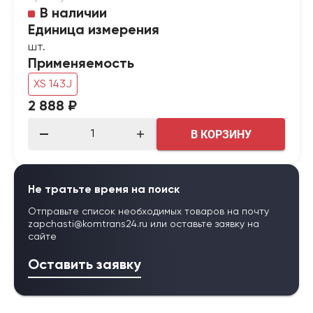
В наличии
Единица измерения
шт.
Применяемость
XS 143J
2 888 ₽
В КОРЗИНУ
Не тратьте время на поиск
Отправьте список необходимых товаров на почту
zapchasti@komtrans24.ru
или оставьте заявку на
сайте
Оставить заявку