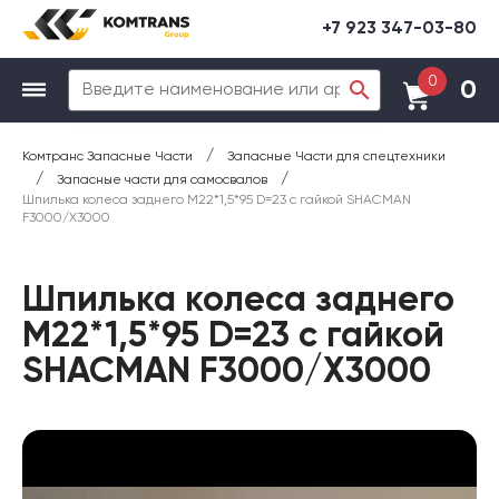
+7 923 347-03-80
0
0
/
Комтранс Запасные Части
Запасные Части для спецтехники
/
/
Запасные части для самосвалов
Шпилька колеса заднего М22*1,5*95 D=23 с гайкой SHACMAN
F3000/X3000
Шпилька колеса заднего
М22*1,5*95 D=23 с гайкой
SHACMAN F3000/X3000