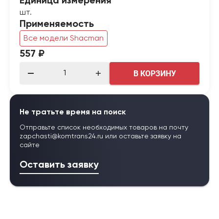
Единица измерения
шт.
Применяемость
Все модели Shacman
557 ₽
В КОРЗИНУ
Не тратьте время на поиск
Отправьте список необходимых товаров на почту
zapchasti@komtrans24.ru
или оставьте заявку на
сайте
Оставить заявку