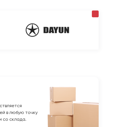
ствляется
ей в любую точку
м со склада.