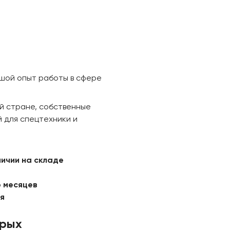
ьшой опыт работы в сфере
й стране, собственные
 для спецтехники и
личии на складе
6 месяцев
ая
орых