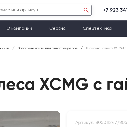
+7 923 3
О компании
Сервис
Спецтехника
/
/
хники
Запасные части для автогрейдеров
Шпилька колеса XCMG с 
леса XCMG с га
Артикул: 805011247/80