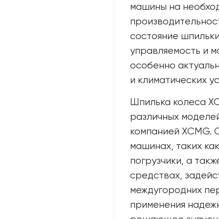
машины на необхо
производительност
состояние шпильки
управляемость и м
особенно актуальн
и климатических у
Шпилька колеса XC
различных моделей
компанией XCMG. О
машинах, таких ка
погрузчики, а так
средствах, задейс
междугородних пер
применения надежн