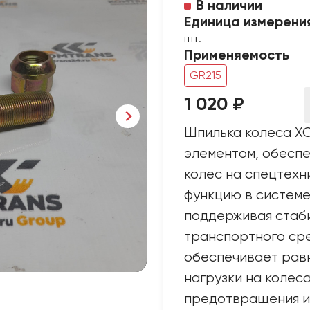
В наличии
Единица измерени
шт.
Применяемость
GR215
1 020 ₽
Шпилька колеса XC
элементом, обесп
колес на спецтехн
функцию в системе
поддерживая стаб
транспортного сре
обеспечивает рав
нагрузки на колеса
предотвращения и