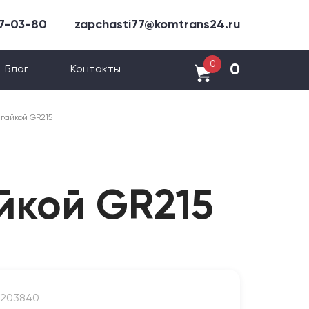
47-03-80
zapchasti77@komtrans24.ru
0
0
Блог
Контакты
гайкой GR215
йкой GR215
5203840