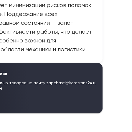
ует минимизации рисков поломок
е. Поддержание всех
равном состоянии — залог
фективности работы, что делает
собенно важной для
области механики и логистики.
иск
имых товаров на почту
zapchasti@komtrans24.ru
те