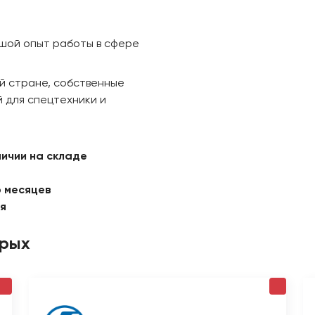
ьшой опыт работы в сфере
й стране, собственные
 для спецтехники и
личии на складе
6 месяцев
ая
орых