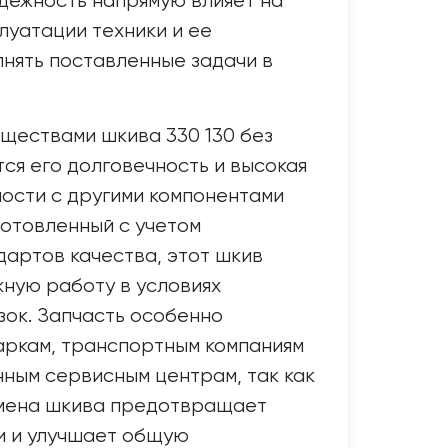
адежность напрямую влияет на
луатации техники и ее
нять поставленные задачи в
ществами шкива 330 130 без
ся его долговечность и высокая
ости с другими компонентами
отовленный с учетом
артов качества, этот шкив
ную работу в условиях
ок. Запчасть особенно
аркам, транспортным компаниям
ным сервисным центрам, так как
мена шкива предотвращает
и и улучшает общую