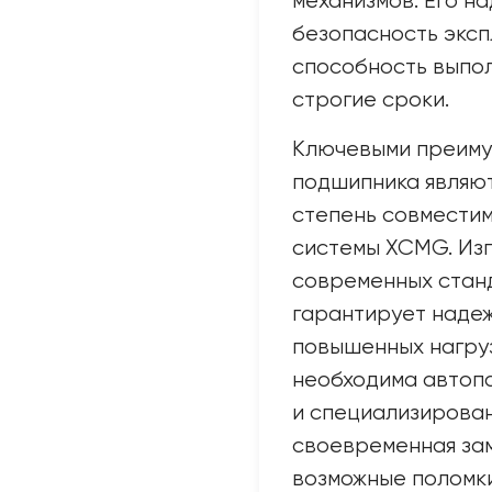
механизмов. Его н
безопасность эксп
способность выпол
строгие сроки.
Ключевыми преиму
подшипника являют
степень совместим
системы XCMG. Изг
современных станд
гарантирует надеж
повышенных нагруз
необходима автоп
и специализирован
своевременная за
возможные поломк