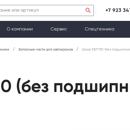
+7 923 3
О компании
Сервис
Спецтехника
/
/
хники
Запасные части для автокранов
Шкив 330*130 (без подшипн
30 (без подшип