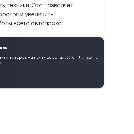
ь техники. Это позволяет
ростоя и увеличить
оты всего автопарка.
иск
имых товаров на почту
zapchasti@komtrans24.ru
те