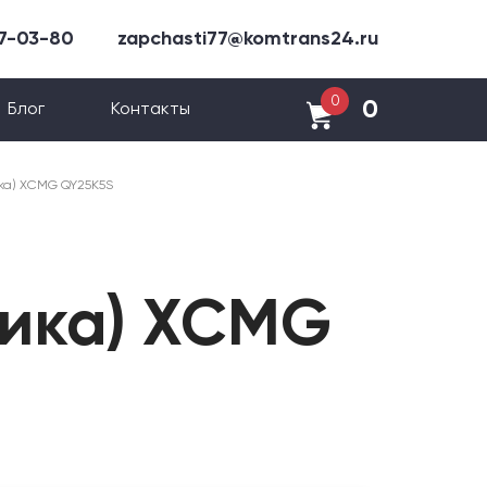
47-03-80
zapchasti77@komtrans24.ru
0
0
Блог
Контакты
ика) XCMG QY25K5S
ника) XCMG