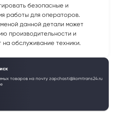
тировать безопасные и
я работы для операторов.
меной данной детали может
ию производительности и
 на обслуживание техники.
иск
имых товаров на почту
zapchasti@komtrans24.ru
те