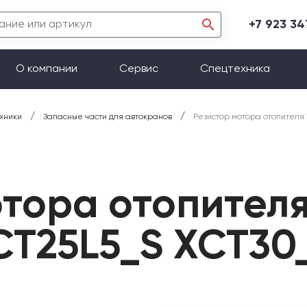
+7 923 3
О компании
Сервис
Спецтехника
/
/
хники
Запасные части для автокранов
Резистор мотора отопителя
отора отопител
CT25L5_S XCT30