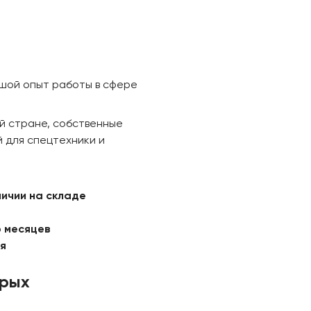
ьшой опыт работы в сфере
й стране, собственные
 для спецтехники и
личии на складе
6 месяцев
ая
орых