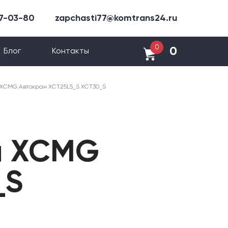
47-03-80
zapchasti77@komtrans24.ru
0
0
Блог
Контакты
 XCMG Автокран XCT25L5_S XCT30_S
я XCMG
_S