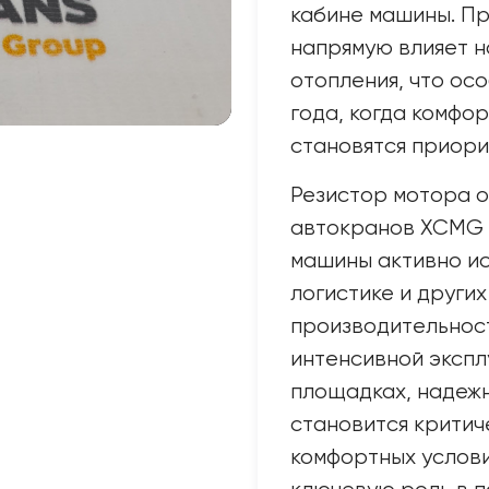
кабине машины. П
напрямую влияет н
отопления, что ос
года, когда комфо
становятся приори
Резистор мотора о
автокранов XCMG 
машины активно ис
логистике и других
производительност
интенсивной экспл
площадках, надеж
становится критич
комфортных услови