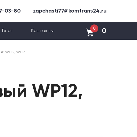
47-03-80
zapchasti77@komtrans24.ru
0
0
Блог
Контакты
ый WP12, WP13
вый WP12,