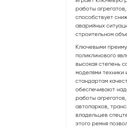
играет ключевую р
работы агрегатов, 
способствует сниж
аварийных ситуаци
строительном объе
Ключевыми преиму
поликлинового явл
высокая степень с
моделями техники
стандартам качест
обеспечивают над
работы агрегатов,
автопарков, транс
владельцев спецт
этого ремня позво