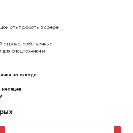
ьшой опыт работы в сфере
й стране, собственные
 для спецтехники и
личии на складе
6 месяцев
ая
орых