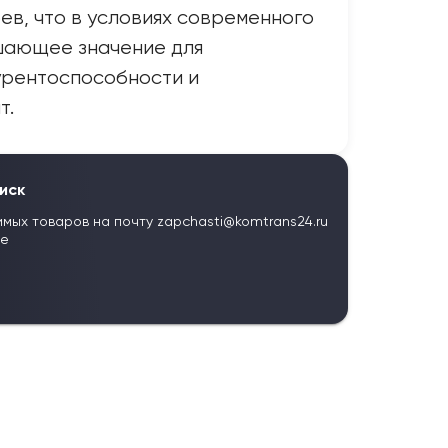
ев, что в условиях современного
шающее значение для
урентоспособности и
т.
иск
имых товаров на почту
zapchasti@komtrans24.ru
те