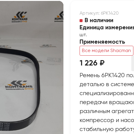
Артикул: 6PK1420
В наличии
Единица измерени
шт.
Применяемость
Все модели Shacman
1 226 ₽
Ремень 6PK1420 по
деталью в систем
специализированно
передачи вращающ
различным агрегат
компрессор и насо
стабильную работу