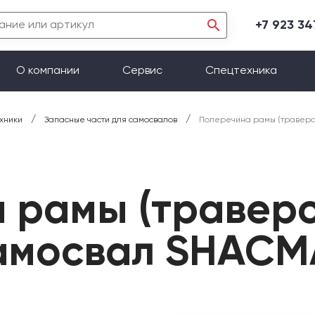
+7 923 3
О компании
Сервис
Спецтехника
/
/
хники
Запасные части для самосвалов
Поперечина рамы (траверс
 рамы (траверс
амосвал SHACM