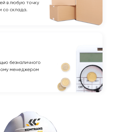
ей в любую точку
м со склада.
щью безналичного
ному менеджером