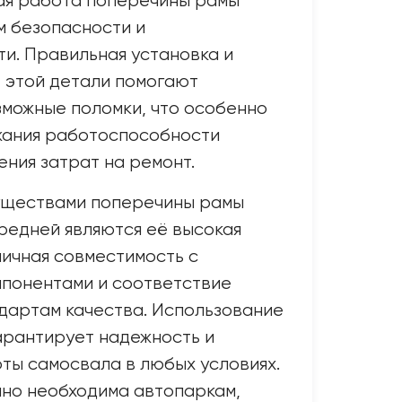
ая работа поперечины рамы
м безопасности и
и. Правильная установка и
 этой детали помогают
можные поломки, что особенно
жания работоспособности
ения затрат на ремонт.
ществами поперечины рамы
редней являются её высокая
личная совместимость с
мпонентами и соответствие
дартам качества. Использование
арантирует надежность и
ты самосвала в любых условиях.
нно необходима автопаркам,