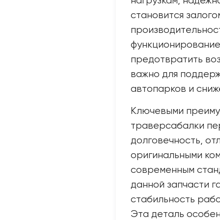
нагрузкам, надежн
становится залого
производительност
функционирование
предотвратить воз
важно для поддер
автопарков и сниж
Ключевыми преиму
траверсабалки пе
долговечность, от
оригинальными ко
современным стан
данной запчасти г
стабильность рабо
Эта деталь особе