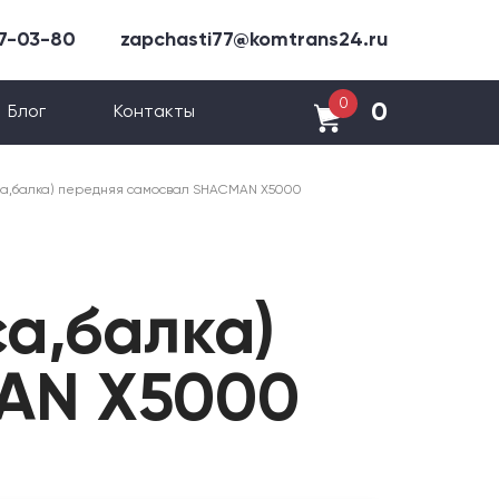
47-03-80
zapchasti77@komtrans24.ru
0
0
Блог
Контакты
а,балка) передняя самосвал SHACMAN X5000
а,балка)
AN X5000