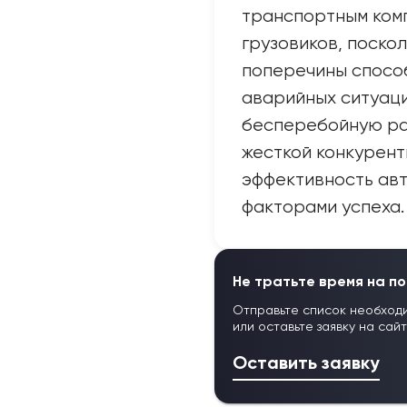
транспортным ком
грузовиков, поско
поперечины спосо
аварийных ситуац
бесперебойную раб
жесткой конкурент
эффективность ав
факторами успеха.
Не тратьте время на по
Отправьте список необход
или оставьте заявку на сай
Оставить заявку