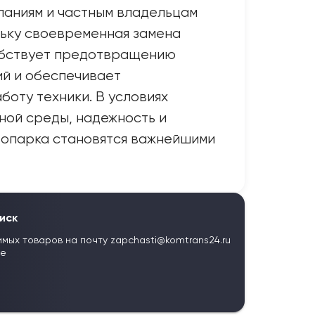
паниям и частным владельцам
льку своевременная замена
бствует предотвращению
ий и обеспечивает
оту техники. В условиях
ной среды, надежность и
топарка становятся важнейшими
иск
имых товаров на почту
zapchasti@komtrans24.ru
те