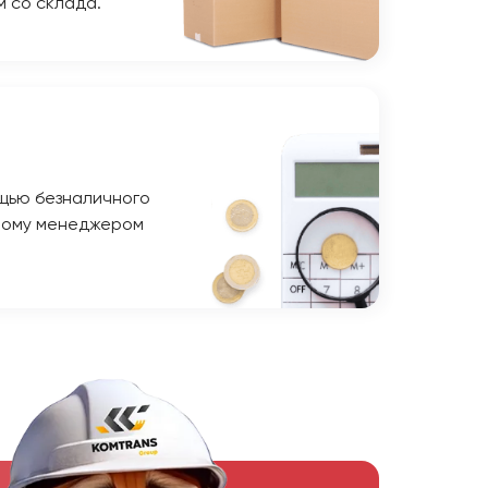
м со склада.
щью безналичного
ному менеджером