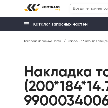
Каталог запасных частей
/
Комтранс Запасные Части
Запасные Части для спецте
Накладка т
(200*184*14.7
990003400