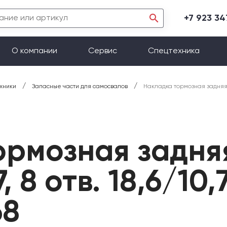
+7 923 3
О компании
Сервис
Спецтехника
/
/
хники
Запасные части для самосвалов
Накладка тормозная задняя, F
ормозная задня
, 8 отв. 18,6/10,7
68