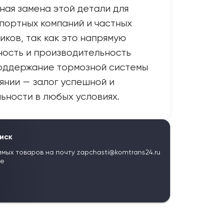
ая замена этой детали для
портных компаний и частных
иков, так как это напрямую
ность и производительность
Поддержание тормозной системы
янии — залог успешной и
ьности в любых условиях.
иск
имых товаров на почту
zapchasti@komtrans24.ru
те