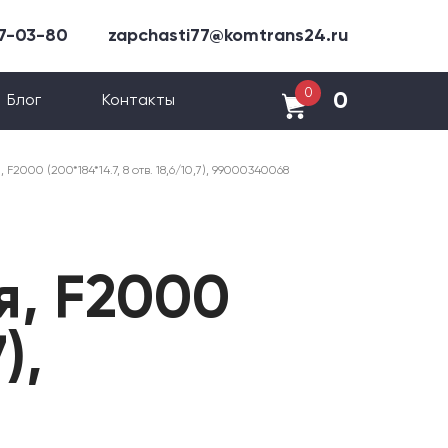
47-03-80
zapchasti77@komtrans24.ru
0
0
Блог
Контакты
2000 (200*184*14.7, 8 отв. 18,6/10,7), 99000340068
я, F2000
),