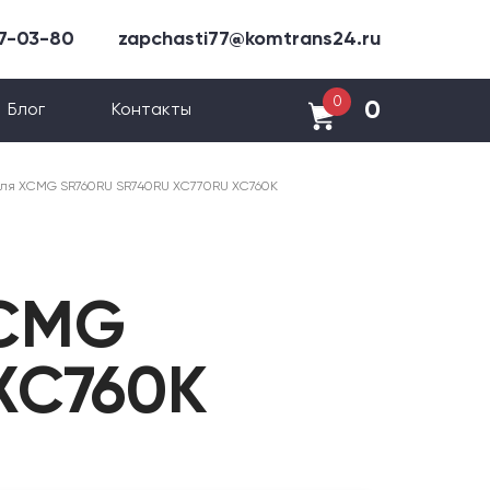
47-03-80
zapchasti77@komtrans24.ru
0
0
Блог
Контакты
еля XCMG SR760RU SR740RU XC770RU XC760K
XCMG
XC760K