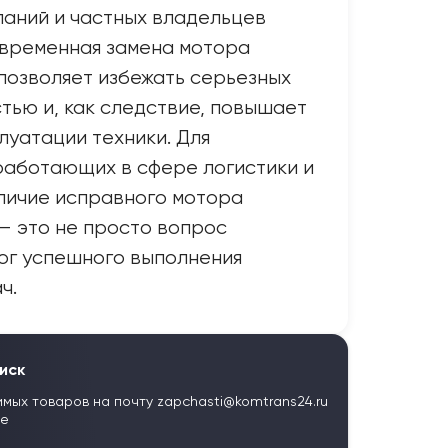
аний и частных владельцев
евременная замена мотора
позволяет избежать серьезных
тью и, как следствие, повышает
луатации техники. Для
работающих в сфере логистики и
личие исправного мотора
— это не просто вопрос
лог успешного выполнения
ч.
иск
имых товаров на почту
zapchasti@komtrans24.ru
те