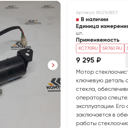
Артикул: 802141857
В наличии
Единица измерени
шт.
Применяемость
XC770RU
SR760 RU
9 295 ₽
Мотор стеклоочис
ключевую деталь с
стекла, обеспечи
оператора спецтех
эксплуатации. Его
заключается в об
работы стеклоочис