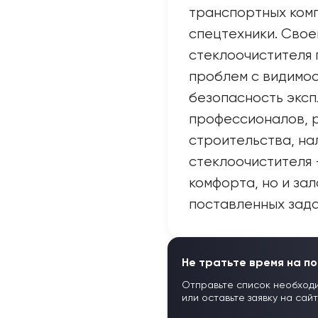
транспортных комп
спецтехники. Сво
стеклоочистителя 
проблем с видимос
безопасность эксп
профессионалов, 
строительства, на
стеклоочистителя 
комфорта, но и за
поставленных зада
Не тратьте время на по
Отправьте список необход
или оставьте заявку на сай