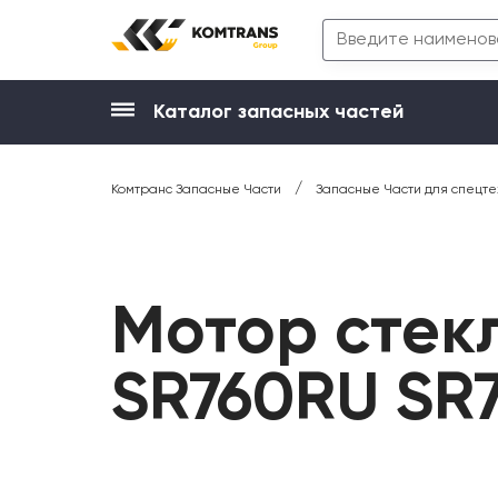
Каталог запасных частей
/
Комтранс Запасные Части
Запасные Части для спецте
Мотор стек
SR760RU SR