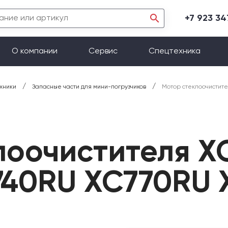
+7 923 3
О компании
Сервис
Спецтехника
/
/
хники
Запасные части для мини-погрузчиков
Мотор стеклоочистит
лоочистителя 
740RU XC770RU 