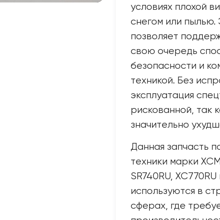
условиях плохой в
снегом или пылью.
позволяет поддерж
свою очередь спо
безопасности и ко
техникой. Без исп
эксплуатация спец
рискованной, так 
значительно ухудш
Данная запчасть п
техники марки XCM
SR740RU, XC770RU 
используются в стр
сферах, где требу