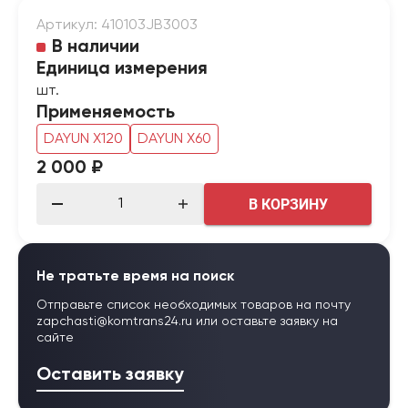
Артикул: 410103JB3003
В наличии
Единица измерения
шт.
Применяемость
DAYUN X120
DAYUN X60
2 000 ₽
В КОРЗИНУ
Не тратьте время на поиск
Отправьте список необходимых товаров на почту
zapchasti@komtrans24.ru
или оставьте заявку на
сайте
Оставить заявку